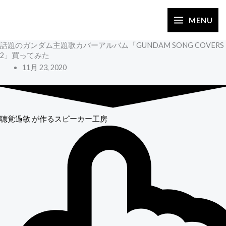
内
容
MENU
を
話題のガンダム主題歌カバーアルバム「GUNDAM SONG COVERS
ス
2」買ってみた
キ
11月 23, 2020
ッ
プ
聴覚過敏
が作るスピーカー工房