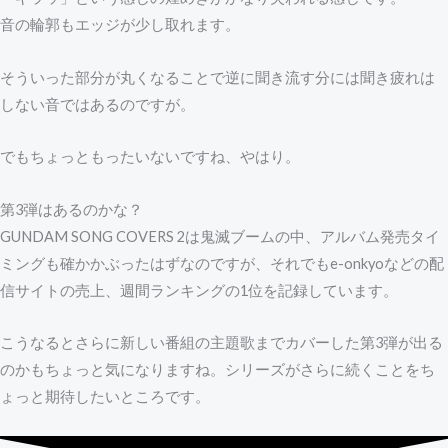
音の輪郭もエッジが少し取れます。
そういった部分が丸くなることで逆に聞き流す分には聞き疲れは
しない音ではあるのですが。
でもちょっともったいないですね、やはり。
第3弾はあるのかな？
GUNDAM SONG COVERS 2は鬼滅ブームの中、アルバム発売タイ
ミングも確かかぶったはずなのですが、それでもe-onkyoなどの配
信サイトの売上、週間ランキングの1位を記録しています。
こうなるとさらに新しい番組の主題歌までカバーした第3弾が出る
のかもちょっと気になりますね。シリーズがさらに続くことをち
ょっと期待したいところです。