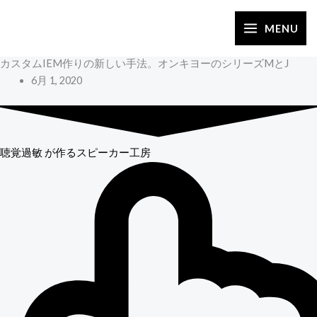
内
容
MENU
を
カスタムIEM作りの新しい手法。オンキヨーのシリーズMとJ
ス
6月 1, 2020
キ
ッ
プ
聴覚過敏
が作るスピーカー工房