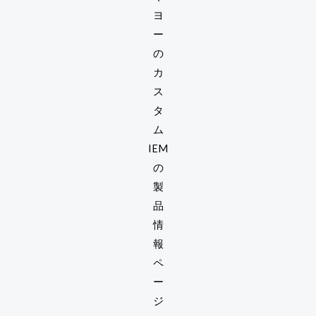
ヨ
ー
の
カ
ス
タ
ム
IEM
の
製
品
情
報
ペ
ー
ジ