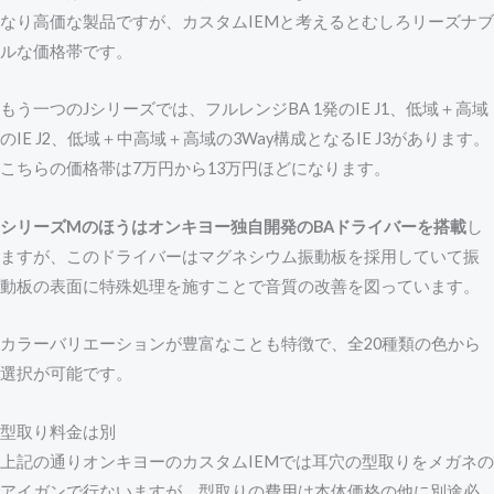
なり高価な製品ですが、カスタムIEMと考えるとむしろリーズナブ
ルな価格帯です。
もう一つのJシリーズでは、フルレンジBA 1発のIE J1、低域＋高域
のIE J2、低域＋中高域＋高域の3Way構成となるIE J3があります。
こちらの価格帯は7万円から13万円ほどになります。
シリーズMのほうはオンキヨー独自開発のBAドライバーを搭載
し
ますが、このドライバーはマグネシウム振動板を採用していて振
動板の表面に特殊処理を施すことで音質の改善を図っています。
カラーバリエーションが豊富なことも特徴で、全20種類の色から
選択が可能です。
型取り料金は別
上記の通りオンキヨーのカスタムIEMでは耳穴の型取りをメガネの
アイガンで行ないますが、型取りの費用は本体価格の他に別途必