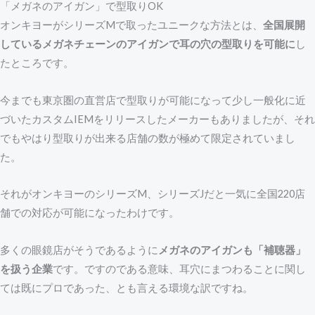
「メガネのアイガン」で型取りOK
オンキヨーがシリーズMで取ったユニークな方法とは、
全国展開
しているメガネチェーンのアイガンで耳の穴の型取りを可能に
し
たところです。
今までも東京圏の直営店で型取りが可能になって少し一般化に近
づいたカスタムIEMをリリースしたメーカーもありましたが、それ
でもやはり型取りが出来る店舗の数が極めて限定されていまし
た。
それがオンキヨーのシリーズM、シリーズJだと一気に全国220店
舗での対応が可能になったわけです。
多くの眼鏡店がそうであるように
メガネのアイガンも「補聴器」
を扱う企業
です。ですのである意味、耳穴にまつわることに関し
ては既にプロであった、とも言える環境な訳ですね。