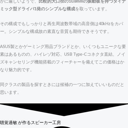
がに厳しいようで、
比較的大口径の10.8mmの振動板を持つダイナ
ミック型ドライバ1発のシンプルな構成
を取っています。
その構成でもしっかりと再生周波数帯域の高音側は40kHzをカバ
ー。シンプルな構成故の素直な音質も期待できそうです。
ASUS製とかゲーミング用品ブランドとか、いくつもユニークな要
素はあるものの、ハイレゾ対応、USB Type-Cコネクタ直結、ノイ
ズキャンセリング機能搭載のフィーチャーを備えてこの価格はか
なり魅力的です。
同クラスの製品を探すときには候補の一つに加えていいものだと
思います。
聴覚過敏
が作るスピーカー工房