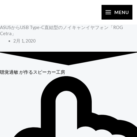
内
容
MENU
を
ASUSからUSB Type-C直結型のノイキャンイヤフォン「ROG
ス
Cetra」
キ
2月 1, 2020
ッ
プ
聴覚過敏
が作るスピーカー工房