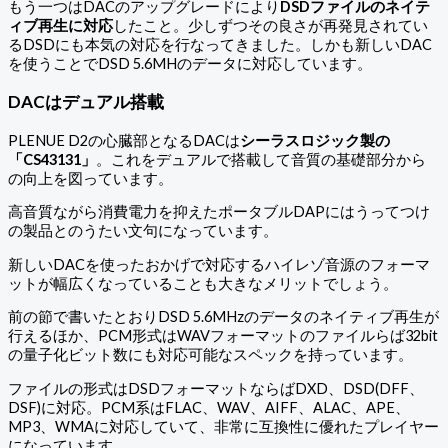
もう一つはDACのアップグレードにより
DSDファイルのネイテ
ィブ再生に対応
したこと。少しずつその良さが再発見されてい
るDSDにも本気の対応を行なってきました。しかも新しいDAC
を使うことでDSD 5.6MHのデータに対応しています。
DACはデュアル搭載
PLENUE D2の心臓部となるDACは
シーラスロジック製の
「CS43131」
。これをデュアルで搭載して音質の基礎部分から
の向上を図っています。
高音質ながら消費電力を抑えたポータブルDAPにはうってつけ
の製品とのうたい文句になっています。
新しいDACを使ったおかげで対応するハイレゾ音源のフォーマ
ットが幅広くなっていることも大きなメリットでしょう。
前の節で書いたとおりDSD 5.6MHzのデータのネイティブ再生が
行えるほか、PCM形式はWAVフォーマットのファイルらば32bit
の量子化ビット数にも対応可能なスペックを持っています。
ファイルの形式はDSDフォーマットならばDXD、DSD(DFF、
DSF)に対応。PCM系はFLAC、WAV、AIFF、ALAC、APE、
MP3、WMAに対応していて、非常に互換性に優れたプレイヤー
になっています。