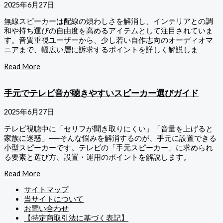
2025年6月27日
無線スピーカーは配線の煩わしさを解消し、インテリアとの調
和や持ち運びの自由度を高めるアイテムとして注目されていま
す。音質重視ユーザーから、少し若い自作志向のオーディオマ
ニアまで、幅広い層に訴求するポイントを詳しく解説しま
Read More
手元でテレビ音が聴きやすいスピーカー選びガイド
2025年6月27日
テレビ視聴中に「セリフが聞き取りにくい」「音量を上げると
家族に迷惑」──そんな悩みを解消するのが、手元に設置できる
小型スピーカーです。テレビの「手元スピーカー」に求められ
る要素と選び方、設置・運用のポイントを解説します。
Read More
サイトマップ
当サイトについて
お問い合わせ
【特定商取引法に基づく表記】