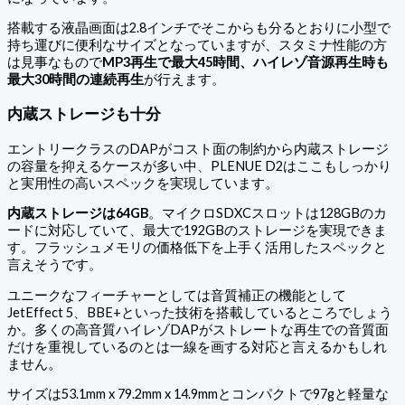
搭載する液晶画面は2.8インチでそこからも分るとおりに小型で
持ち運びに便利なサイズとなっていますが、スタミナ性能の方
は見事なもので
MP3再生で最大45時間、ハイレゾ音源再生時も
最大30時間の連続再生
が行えます。
内蔵ストレージも十分
エントリークラスのDAPがコスト面の制約から内蔵ストレージ
の容量を抑えるケースが多い中、PLENUE D2はここもしっかり
と実用性の高いスペックを実現しています。
内蔵ストレージは64GB
。マイクロSDXCスロットは128GBのカ
ードに対応していて、最大で192GBのストレージを実現できま
す。フラッシュメモリの価格低下を上手く活用したスペックと
言えそうです。
ユニークなフィーチャーとしては音質補正の機能として
JetEffect 5、BBE+といった技術を搭載しているところでしょう
か。多くの高音質ハイレゾDAPがストレートな再生での音質面
だけを重視しているのとは一線を画する対応と言えるかもしれ
ません。
サイズは53.1mm x 79.2mm x 14.9mmとコンパクトで97gと軽量な