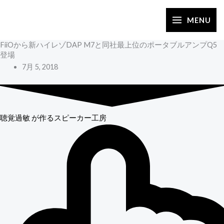
内
容
MENU
を
FiiOから新ハイレゾDAP M7と同社最上位のポータブルアンプQ5
ス
登場
キ
7月 5, 2018
ッ
プ
聴覚過敏
が作るスピーカー工房