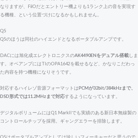
なりますが、FiiOだとエントリー機よりも1ランク上の音を実現す
る機種、という位置づけになるかもしれません。
Q5
Q5のほうは同社のハイエンドとなるポータブルアンプです。
DACには旭化成エレクトロニクスの
AK4490ENをデュアル搭載
しま
す。オペアンプにはTIのOPA1642を載せるなど、かなりこだわっ
た内容を持つ機種になりそうです。
対応するハイレゾ音源フォーマットは
PCMが32bit/384kHzまで、
DSD形式では11.2MHzまで対応
するようになっています。
デジタルボリュームにはQ1 MarkIIでも実績のある新日本無線製の
コントロールチップを採用。ギャングエラーを排除します。
Q5はポータブルアンプとしては珍しいフィーチャーだと思うので