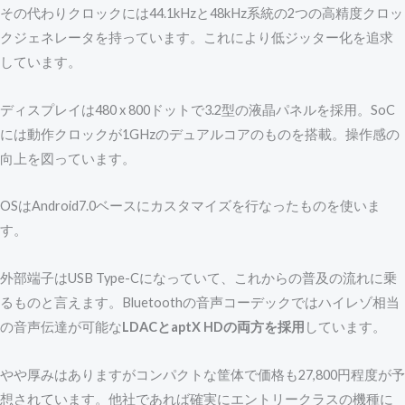
その代わりクロックには44.1kHzと48kHz系統の2つの高精度クロッ
クジェネレータを持っています。これにより低ジッター化を追求
しています。
ディスプレイは480 x 800ドットで3.2型の液晶パネルを採用。SoC
には動作クロックが1GHzのデュアルコアのものを搭載。操作感の
向上を図っています。
OSはAndroid7.0ベースにカスタマイズを行なったものを使いま
す。
外部端子はUSB Type-Cになっていて、これからの普及の流れに乗
るものと言えます。Bluetoothの音声コーデックではハイレゾ相当
の音声伝達が可能な
LDACとaptX HDの両方を採用
しています。
やや厚みはありますがコンパクトな筐体で価格も27,800円程度が予
想されています。他社であれば確実にエントリークラスの機種に