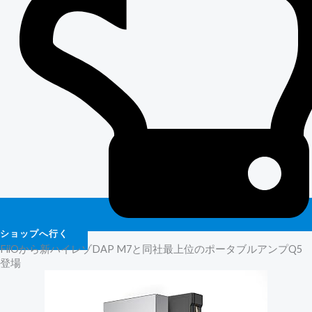
ショップへ行く
FiiOから新ハイレゾDAP M7と同社最上位のポータブルアンプQ5
登場