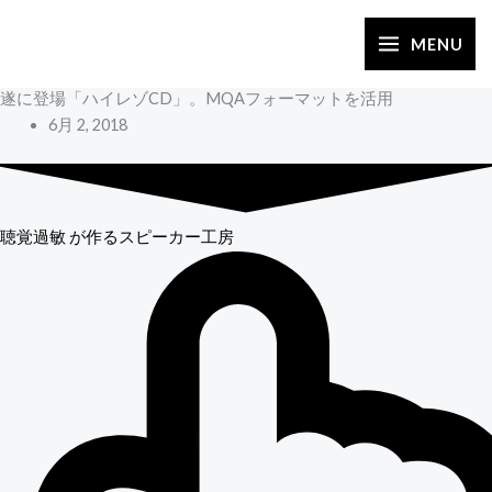
内
容
MENU
を
遂に登場「ハイレゾCD」。MQAフォーマットを活用
ス
6月 2, 2018
キ
ッ
プ
聴覚過敏
が作るスピーカー工房