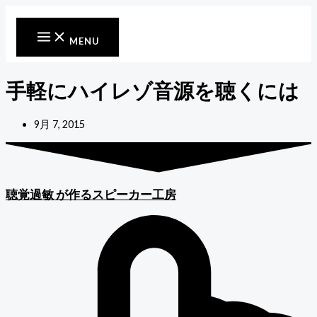
内
容
を
MENU
ス
キ
ッ
手軽にハイレゾ音源を聴くには
プ
9月 7, 2015
聴覚過敏
が作るスピーカー工房