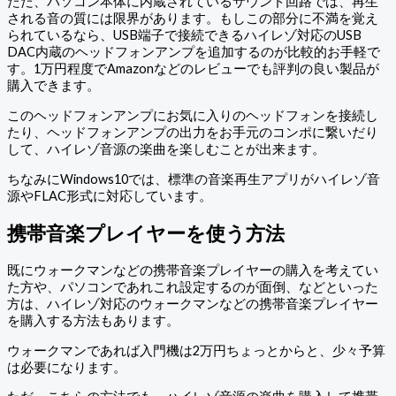
ただ、パソコン本体に内蔵されているサウンド回路では、再生
される音の質には限界があります。もしこの部分に不満を覚え
られているなら、USB端子で接続できるハイレゾ対応のUSB
DAC内蔵のヘッドフォンアンプを追加するのが比較的お手軽で
す。1万円程度でAmazonなどのレビューでも評判の良い製品が
購入できます。
このヘッドフォンアンプにお気に入りのヘッドフォンを接続し
たり、ヘッドフォンアンプの出力をお手元のコンポに繋いだり
して、ハイレゾ音源の楽曲を楽しむことが出来ます。
ちなみにWindows10では、標準の音楽再生アプリがハイレゾ音
源やFLAC形式に対応しています。
携帯音楽プレイヤーを使う方法
既にウォークマンなどの携帯音楽プレイヤーの購入を考えてい
た方や、パソコンであれこれ設定するのが面倒、などといった
方は、ハイレゾ対応のウォークマンなどの携帯音楽プレイヤー
を購入する方法もあります。
ウォークマンであれば入門機は2万円ちょっとからと、少々予算
は必要になります。