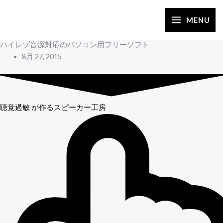
内
容
MENU
を
ハイレゾ音源対応のパソコン用フリーソフト
ス
8月 27, 2015
キ
ッ
プ
聴覚過敏
が作るスピーカー工房