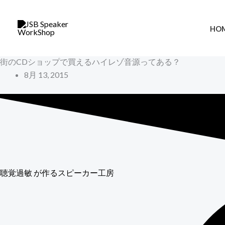
内
容
HO
を
ス
街のCDショップで買えるハイレゾ音源ってある？
キ
8月 13, 2015
ッ
プ
聴覚過敏
が作るスピーカー工房