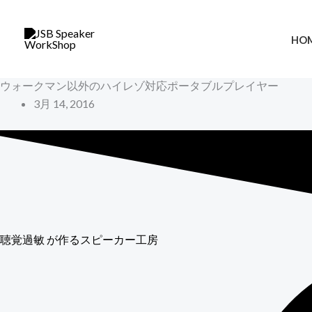
内
容
HO
を
ス
ウォークマン以外のハイレゾ対応ポータブルプレイヤー
キ
3月 14, 2016
ッ
プ
聴覚過敏
が作るスピーカー工房