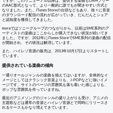
ですが、このリニューアル以降は、提供する楽曲もDRMフリー
のAAC形式となって、より一般的に誰でもが聞きやすい方式と
なりました。また、iTunes Storeの台頭などもあり、徐々に音楽
のダウンロード配信の流れが広がっていき、だんだんとシェア
と認知度を獲得してきました。
moraではソニーグループのつながりから、以前はSME系列のア
ーティストの楽曲はここからしか購入できない状況が続いてき
ました。ですが、2012年にiTunes StoreでSME系列の楽曲の配信
が開始され、その状況は解消しています。
また、ハイレゾ音源の販売は、2013年10月17日よりスタートし
ています。
提供されている楽曲の傾向
一通りオールジャンルの楽曲を揃えてはいますが、全体的なイ
メージとしてはクラシック音楽よりも、J-POPなどに強いイメ
ージです。サイトのページの雰囲気も落ち着いた感じよりも、
ポップな雰囲気を作っていますね。
最近のアニメソングのジャンルの盛り上がりも受け、アニメの
主題歌などは通常の音源とハイレゾ音源とで同時にリリースさ
れるケースもかなり増えてきています。