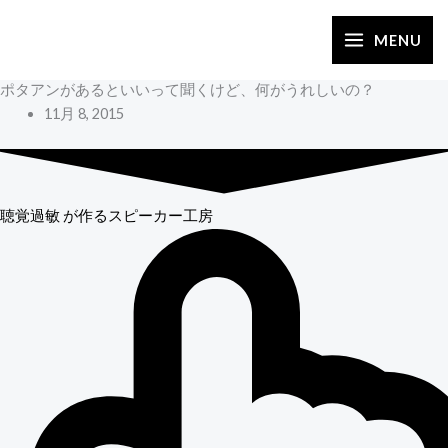
内
容
MENU
を
ポタアンがあるといいって聞くけど、何がうれしいの？
ス
11月 8, 2015
キ
ッ
プ
聴覚過敏
が作るスピーカー工房