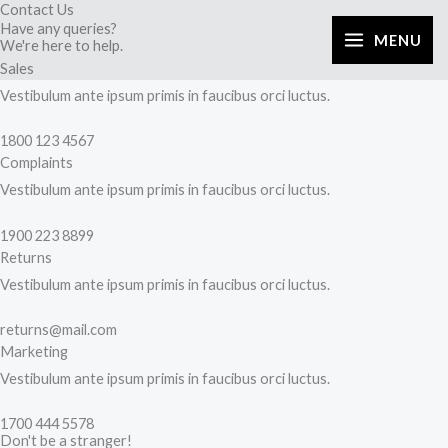
Contact Us
内
Have any queries?
容
MENU
We're here to help.​
を
Sales
ス
Vestibulum ante ipsum primis in faucibus orci luctus.
キ
1800 123 4567
ッ
Complaints
プ
Vestibulum ante ipsum primis in faucibus orci luctus.
1900 223 8899
Returns
Vestibulum ante ipsum primis in faucibus orci luctus.
returns@mail.com
Marketing
Vestibulum ante ipsum primis in faucibus orci luctus.
1700 444 5578
Don't be a stranger!