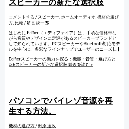
スピーカーの新たな選択肢
コメントする
/
スピーカー
,
ホームオーディオ
,
機材の選び
方
,
比較
/
翁長 統一郎
はじめに Edifier（エディファイア）は、手頃な価格帯な
がら音質やデザインに定評があるスピーカーブランドと
して知られています。PCスピーカーやBluetooth対応モデ
ルを中心に、多彩なラインナップでユーザーのニーズ […]
Edifierスピーカーの魅力を探る：機能・音質・選び方と
JSBスピーカーの新たな選択肢
続きを読む »
パソコンでパイレゾ音源を再
生する方法。
機材の選び方
/
田原 達政