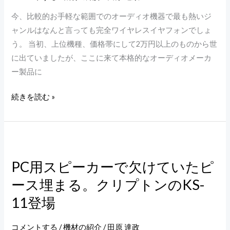
頃
今、比較的お手軽な範囲でのオーディオ機器で最も熱いジ
完
ャンルはなんと言っても完全ワイヤレスイヤフォンでしょ
全
う。 当初、上位機種、価格帯にして2万円以上のものから世
ワ
に出ていましたが、ここに来て本格的なオーディオメーカ
イ
ー製品に
ヤ
レ
続きを読む »
ス
イ
ヤ
PC
フ
用
ォ
PC用スピーカーで欠けていたピ
ス
ン、
ース埋まる。クリプトンのKS-
ピ
ATH-
ー
11登場
SQ1TW
カ
と
ー
コメントする
/
機材の紹介
/
田原 達政
ATH-