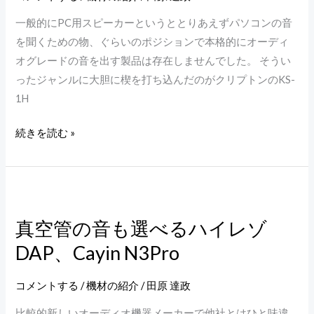
で
SPORT5TW
一般的にPC用スピーカーというととりあえずパソコンの音
欠
を聞くための物、ぐらいのポジションで本格的にオーディ
け
オグレードの音を出す製品は存在しませんでした。 そうい
て
ったジャンルに大胆に楔を打ち込んだのがクリプトンのKS-
い
1H
た
ピ
続きを読む »
ー
ス
埋
真
ま
空
る。
真空管の音も選べるハイレゾ
管
ク
DAP、Cayin N3Pro
の
リ
音
プ
も
コメントする
/
機材の紹介
/
田原 達政
ト
選
ン
比較的新しいオーディオ機器メーカーで他社とはひと味違