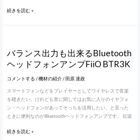
ド
続きを読む »
フ
ォ
ン
バ
ア
ラ
ン
バランス出力も出来るBluetooth
ン
プ
ヘッドフォンアンプFiiO BTR3K
ス
K5
出
PRO
力
コメントする
/
機材の紹介
/
田原 達政
も
スマートフォンなどをプレイヤーとしてワイヤレスで音楽
出
を聴きたい。けれども音に関してはお気に入りのイヤフォ
来
ン・ヘッドフォンがあってそっちを活用したい、と言った
る
ときに便利なのがBluetoothヘッドフォンアンプです。 伝送
Bluetooth
ヘ
続きを読む »
ッ