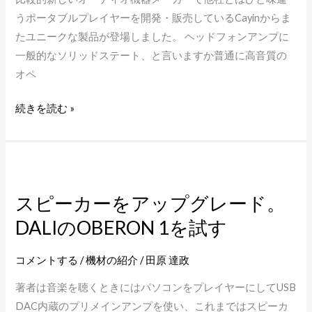
べ
の
うポータブルプレイヤーを開発・販売しているCayinからま
る
KS-
たユニークな製品が登場しました。 ヘッドフォンアンプに
ハ
11
一般的なソリッドステート、と言いますか普通に高音質の
イ
登
オペ
レ
場
ゾ
続きを読む »
DAP、
Cayin
N3Pro
ス
ピ
スピーカーをアップグレード。
ー
DALIのOBERON 1を試す
カ
ー
を
コメントする
/
機材の紹介
/
田原 達政
ア
著者は音楽を聴くときにはパソコンをプレイヤーにしてUSB
ッ
DAC内蔵のプリメインアンプを使い、これまではスピーカ