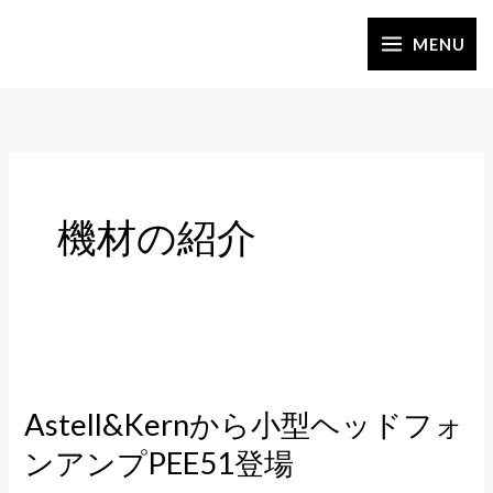
内
容
MENU
を
ス
キ
ッ
プ
機材の紹介
Astell&Kern
か
Astell&Kernから小型ヘッドフォ
ら
ンアンプPEE51登場
小
型