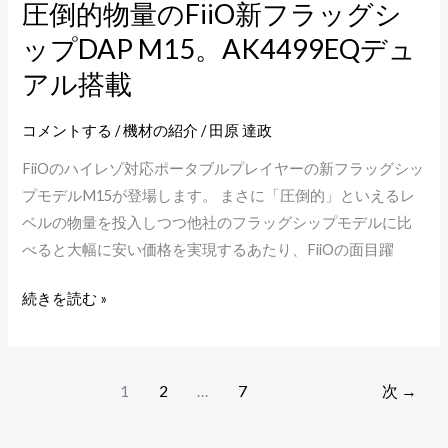
圧倒的物量のFiiO新フラッグシ
的
ップDAP M15。AK4499EQデュ
物
量
アル搭載
の
FiiO
コメントする
/
機材の紹介
/
田原 達政
新
FiiOのハイレゾ対応ポータブルプレイヤーの新フラッグシッ
フ
プモデルM15が登場します。 まさに「圧倒的」といえるレ
ラ
ベルの物量を投入しつつ他社のフラッグシップモデルに比
ッ
べると大幅に安い価格を実現するあたり、FiiOの面目躍
グ
シ
続きを読む »
ッ
プ
DAP
1
2
…
7
次
→
M15。
AK4499EQ
デ