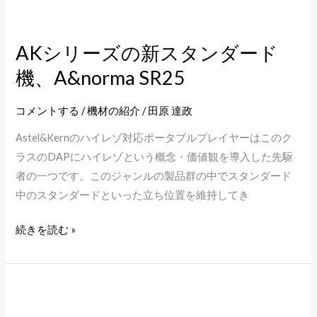
キ
AK
ヨ
シ
ー
AKシリーズの新スタンダード
リ
の
機、A&norma SR25
ー
シ
ズ
リ
の
コメントする
/
機材の紹介
/
田原 達政
ー
新
Astel&Kernのハイレゾ対応ポータブルプレイヤーはこのク
ズ
ス
ラスのDAPにハイレゾという概念・価値観を導入した先駆
M
タ
者の一つです。このジャンルの製品群の中でスタンダード
と
ン
中のスタンダードといった立ち位置を維持してき
J
ダ
ー
続きを読む »
ド
機、
A&norma
圧
SR25
倒