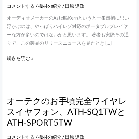
ヘ
コメントする
/
機材の紹介
/
田原 達政
ッ
オーディオメーカーのAstell&Kernというと一番最初に思い
ド
浮かぶのは、やっぱりハイレゾ対応のポータブルプレイヤ
フ
ーな方が多いのではないかと思います。 著者も実際その通
ォ
りで、この製品のリリースニュースを見たとき […]
ン
ア
続きを読む »
ン
プ
PEE51
オ
登
ー
場
オーテクのお手頃完全ワイヤレ
テ
スイヤフォン、ATH-SQ1TWと
ク
の
ATH-SPORT5TW
お
手
コメントする
/
機材の紹介
/
田原 達政