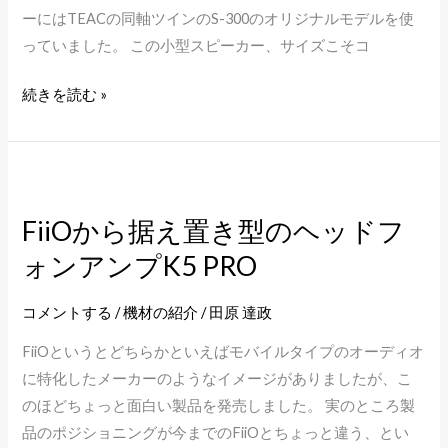
プ
ーにはTEACの同軸ツインのS-300のオリジナルモデルを使
グ
っていました。 この小型スピーカー、サイズこそコ
レ
ー
続きを読む »
ド。
DALI
の
FiiO
OBERON
か
1
FiiOから据え置き型のヘッドフ
ら
を
ォンアンプK5 PRO
据
試
え
す
置
コメントする
/
機材の紹介
/
田原 達政
き
FiiOというとどちらかといえばモバイルタイプのオーディオ
型
に特化したメーカーのようなイメージがありましたが、こ
の
のほどちょっと面白い製品を発売しました。 実のところ製
ヘ
品のポジショニングが今までのFiiOとちょっと違う、とい
ッ