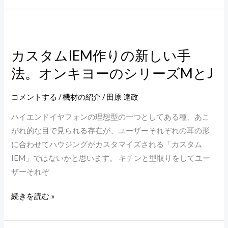
ド
フ
カ
ォ
ス
ン
カスタムIEM作りの新しい手
タ
ア
法。オンキヨーのシリーズMとJ
ム
ン
IEM
プ
作
コメントする
/
機材の紹介
/
田原 達政
FiiO
り
ハイエンドイヤフォンの理想型の一つとしてある種、あこ
BTR3K
の
がれ的な目で見られる存在が、ユーザーそれぞれの耳の形
新
に合わせてハウジングがカスタマイズされる「カスタム
し
IEM」ではないかと思います。 キチンと型取りをしてユー
い
ザーそれぞ
手
法。
続きを読む »
オ
ン