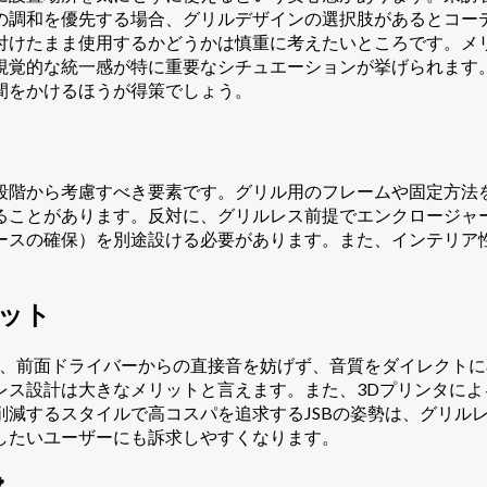
の調和を優先する場合、グリルデザインの選択肢があるとコー
付けたまま使用するかどうかは慎重に考えたいところです。メ
視覚的な統一感が特に重要なシチュエーションが挙げられます
間をかけるほうが得策でしょう。
段階から考慮すべき要素です。グリル用のフレームや固定方法
ることがあります。反対に、グリルレス前提でエンクロージャ
ースの確保）を別途設ける必要があります。また、インテリア
リット
いため、前面ドライバーからの直接音を妨げず、音質をダイレク
レス設計は大きなメリットと言えます。また、3Dプリンタに
削減するスタイルで高コスパを追求するJSBの姿勢は、グリル
したいユーザーにも訴求しやすくなります。