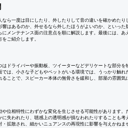
問
人なら一度は目にしたり、外したりして音の違いを確かめたりし
影響はあるのか、外せるなら外したほうがよいのか、といった
らにメンテナンス面の注意点を順に解説します。最後には、あ
方をご紹介します。
つはドライバーや振動板、ツイーターなどデリケートな部分を
面では、小さな子どもやペットがいる環境では、うっかり触れ
れることで、スピーカー本体の無骨さを緩和し、部屋の雰囲気
動や位相特性にわずかな変化を生じさせる可能性があります。
かに失われたり、聴感上の透明感が損なわれたりすることも考
射・拡散され、細かいニュアンスの再現性に影響を与えかねま