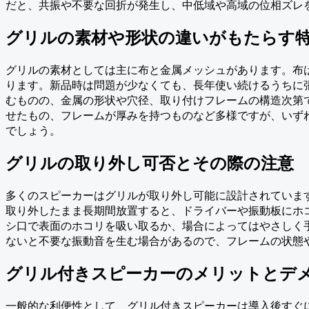
だと、共振や不要な回折が発生し、中低域や高域の位相ズレ
グリルの素材や形状の違いがもたらす
グリルの素材としては主に布と金属メッシュがあります。布
ります。新品時は問題が少なくても、長年使い続けるうちに
むものの、金属の形状や穴径、取り付けフレームの構造次第
せたもの、フレームが厚みを持つものなど多様ですが、いず
でしょう。
グリルの取り外し可否とその際の注意
多くのスピーカーはグリルが取り外し可能に設計されていま
取り外したまま長期間放置すると、ドライバーや振動板にホ
シ口で表面のホコリを吸い取るか、場合によってはやさしく
ないと不要な振動音を生む場合があるので、フレームの状態
グリル付きスピーカーのメリットとデ
一般的な利便性として、グリル付きスピーカーは導入後すぐ