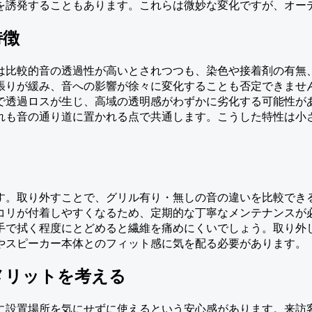
を誘発することもあります。これらは微妙な変化ですが、オー
特徴
は比較的音の透過性が高いとされつつも、染色や接着剤の有無
張りが緩み、音への影響が徐々に変化することも否定できませ
で透過ロスが生じ、高域の透明感がわずかに劣化する可能性が
れも音の通り道に置かれる点で共通します。こうした特性は小
す。取り外すことで、グリル有り・無しの音の違いを比較でき
コリが付着しやすくなるため、定期的な丁寧なメンテナンスが
手で拭く程度にとどめると繊維を痛めにくいでしょう。取り外
やスピーカー本体とのフィット感に気を配る必要があります。
メリットを考える
に設置場所を気にせずに使えるという安心感があります。来訪