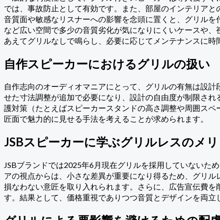
では、事故防止として有効です。また、部屋のインテリアと
音質面や敏感なリスナーへの影響を念頭に置くと、グリルを
など広い空間で多少の音質劣化が気になりにくいケースや、
あえてグリルなしで鳴らし、必要に応じてメンテナンスに時
自作スピーカーにおけるグリルの扱い
自作志向のオーディオマニアにとって、グリルの有無は設計
せた寸法調整が追加で必要になり、設計の自由度が制限され
護対策（たとえばスピーカースタンドの高さ調整や周囲スペ
匠面で魅力的に見せる手法を考えることが求められます。
JSBスピーカーに学ぶグリルレスのメ
JSBブランドでは2025年6月現在グリルを採用していな
アの視点からは、小さな差異が重要になり得るため、グリル
損なわない意匠を取り入れられます。さらに、広告宣伝費を
す。結果として、価格重視でありつつ音質とデザインを両立