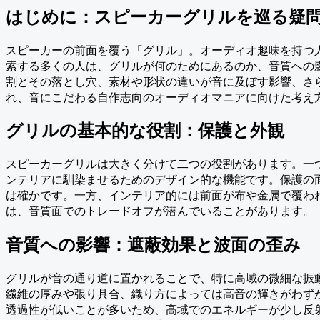
はじめに：スピーカーグリルを巡る疑
スピーカーの前面を覆う「グリル」。オーディオ趣味を持つ
索する多くの人は、グリルが何のためにあるのか、音質への
割とその落とし穴、素材や形状の違いが音に及ぼす影響、さ
れ、音にこだわる自作志向のオーディオマニアに向けた考え
グリルの基本的な役割：保護と外観
スピーカーグリルは大きく分けて二つの役割があります。一
ンテリアに馴染ませるためのデザイン的な機能です。保護の
は確かです。一方、インテリア的には前面が布や金属で覆わ
は、音質面でのトレードオフが潜んでいることがあります。
音質への影響：遮蔽効果と波面の歪み
グリルが音の通り道に置かれることで、特に高域の微細な振
繊維の厚みや張り具合、織り方によっては高音の輝きがわず
透過性が低いことが多いため、高域でのエネルギーが少し反