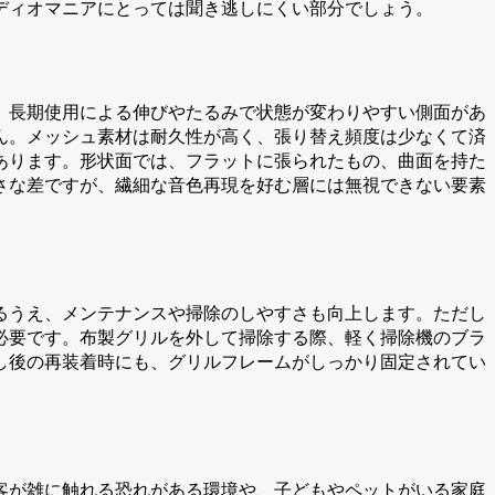
ディオマニアにとっては聞き逃しにくい部分でしょう。
、長期使用による伸びやたるみで状態が変わりやすい側面があ
ん。メッシュ素材は耐久性が高く、張り替え頻度は少なくて済
あります。形状面では、フラットに張られたもの、曲面を持た
さな差ですが、繊細な音色再現を好む層には無視できない要素
るうえ、メンテナンスや掃除のしやすさも向上します。ただし
必要です。布製グリルを外して掃除する際、軽く掃除機のブラ
し後の再装着時にも、グリルフレームがしっかり固定されてい
客が雑に触れる恐れがある環境や、子どもやペットがいる家庭