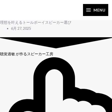
内
容
MENU
を
理想を叶えるトールボーイスピーカー選び
ス
6月 27, 2025
キ
ッ
プ
聴覚過敏
が作るスピーカー工房