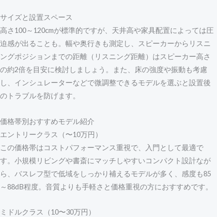
サイズと設置スペース
高さ100～120cmが標準的ですが、天井高や家具配置によっては圧
迫感が出ることも。幅や奥行きも測定し、スピーカーからリスニ
ングポジションまでの距離（リスニング距離）はスピーカー高さ
の約2倍を目安に検討しましょう。また、床の強度や振動も考慮
し、インシュレーターなどで微調整できるモデルを選ぶと設置後
のトラブルを防げます。
価格帯別おすすめモデル紹介
エントリークラス（〜10万円）
この価格帯はコストパフォーマンス重視で、入門として最適で
す。小規模リビングや書斎にマッチしやすいコンパクト設計なが
ら、バスレフ型で低域をしっかり補えるモデルが多く、感度も85
～88dB程度。音質よりも手軽さと価格重視の方におすすめです。
ミドルクラス（10〜30万円）