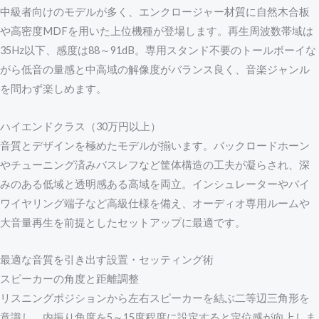
中級者向けのモデルが多く、エンクロージャー材質に自然木合板
や高密度MDFを用いた上位機種が登場します。再生周波数帯域は
35Hz以下、感度は88～91dB。専用スタンド不要のトールボーイな
がら低音の量感と中高域の解像度がバランス良く、音楽ジャンル
を問わず楽しめます。
ハイエンドクラス（30万円以上）
音質とデザインを極めたモデルが揃います。バックロードホーン
やチューニング済みバスレフなど筐体構造の工夫が凝らされ、深
みのある低域と透明感ある高域を両立。インシュレーターやバイ
ワイヤリング端子など高級仕様を備え、オーディオ専用ルームや
大音量再生を前提としたセットアップに最適です。
最適な音質を引き出す設置・セッティング術
スピーカーの角度と距離調整
リスニングポジションから左右スピーカーを結ぶ二等辺三角形を
意識し、内振り角度を5～15度程度に設定すると定位感が向上しま