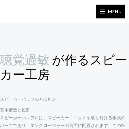
内
容
MENU
を
ス
キ
ッ
プ
聴覚過敏
が作るスピー
カー工房
スピーカーバッフルとは何か
基本構造と役割
スピーカーバッフルは、スピーカーユニットを取り付ける板状の
パーツであり、エンクロージャーの前面に配置されます。この板