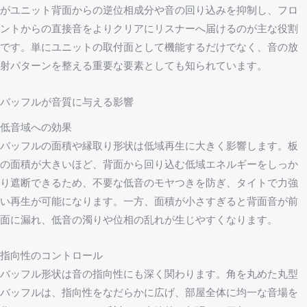
がユニット背面からの逆位相成分や音の回り込みを抑制し、フロ
ントからの直接音をよりクリアにリスナーへ届けるのが主な役割
です。単にユニットの取付面として機能するだけでなく、音の放
射パターンを整える重要な要素としても知られています。
バッフルが音質に与える影響
低音域への効果
バッフルの面積や縁取り形状は低域再生に大きく影響します。板
の面積が大きいほど、背面から回り込む低域エネルギーをしっか
り遮断できるため、不要な低音のモヤつきを防ぎ、タイトで力強
い再生が可能になります。一方、面積が小さすぎると背面音が前
面に漏れ、低音の濁りや位相の乱れが生じやすくなります。
指向性のコントロール
バッフル形状は音の指向性にも深く関わります。角を丸めた丸型
バッフルは、指向性をなだらかに広げ、部屋全体に均一な音場を