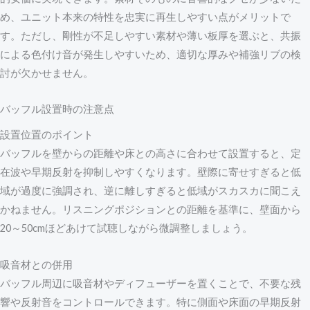
め、ユニット本来の特性を忠実に再生しやすい点がメリットで
す。ただし、剛性が不足しやすい素材や薄い板厚を選ぶと、共振
による色付け音が発生しやすいため、適切な厚みや補強リブの検
討が欠かせません。
バッフル設置時の注意点
設置位置のポイント
バッフルを壁からの距離や床との高さに合わせて設置すると、定
在波や早期反射を抑制しやすくなります。壁際に寄せすぎると低
域が過度に強調され、逆に離しすぎると低域がスカスカに聞こえ
かねません。リスニングポジションとの距離を基準に、壁面から
20～50cmほどあけて試聴しながら微調整しましょう。
吸音材との併用
バッフル周辺に吸音材やディフューザーを置くことで、不要な残
響や反射音をコントロールできます。特に側面や床面の早期反射