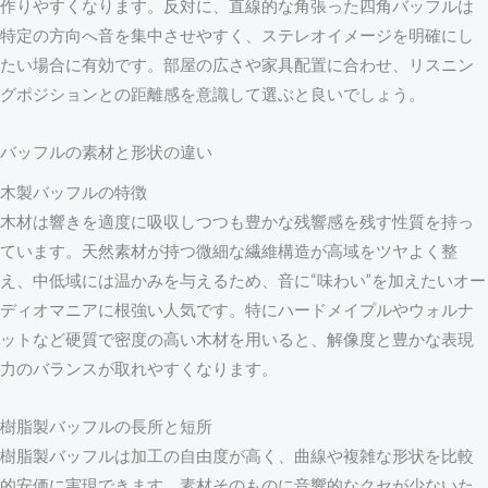
作りやすくなります。反対に、直線的な角張った四角バッフルは
特定の方向へ音を集中させやすく、ステレオイメージを明確にし
たい場合に有効です。部屋の広さや家具配置に合わせ、リスニン
グポジションとの距離感を意識して選ぶと良いでしょう。
バッフルの素材と形状の違い
木製バッフルの特徴
木材は響きを適度に吸収しつつも豊かな残響感を残す性質を持っ
ています。天然素材が持つ微細な繊維構造が高域をツヤよく整
え、中低域には温かみを与えるため、音に“味わい”を加えたいオー
ディオマニアに根強い人気です。特にハードメイプルやウォルナ
ットなど硬質で密度の高い木材を用いると、解像度と豊かな表現
力のバランスが取れやすくなります。
樹脂製バッフルの長所と短所
樹脂製バッフルは加工の自由度が高く、曲線や複雑な形状を比較
的安価に実現できます。素材そのものに音響的なクセが少ないた