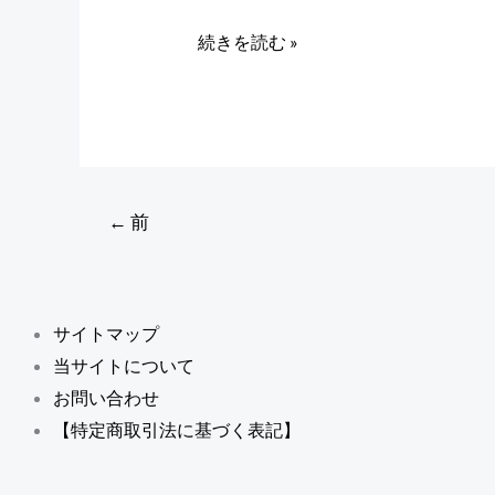
デ
続きを読む »
ー
タ
の
伝
送。
Snapdragon
←
前
865
で
実
サイトマップ
現
当サイトについて
お問い合わせ
【特定商取引法に基づく表記】