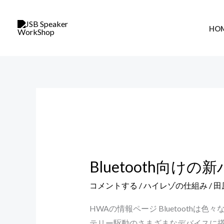
内
容
HO
を
ス
キ
ッ
プ
Bluetooth
向
Bluetooth向
け
の
コメントする
/
ハイレゾの仕組み
/
田
新
HWAの情報ページ Bluetoot
ハ
テリー駆動のさまざまなデバイスに搭載