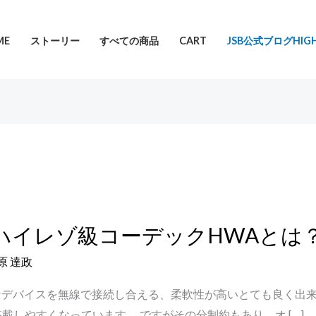
ME
ストーリー
すべての商品
CART
JSB公式ブログHIGH
けの新ハイレゾ級コーデックHWAとは
原 達政
hは色々なデバイスを無線で接続し合える、柔軟性が高いとても良く
しやすくなっています。 ですがその分制約もあり、オ […]