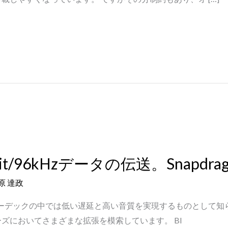
t/96kHzデータの伝送。Snapdra
原 達政
oothコーデックの中では低い遅延と高い音質を実現するものとして
ズにおいてさまざまな拡張を模索しています。 Bl