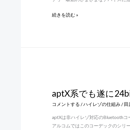
イ
レ
続きを読む »
ゾ
級
コ
ー
デ
ッ
ク
HWA
aptX
と
系
aptX系でも遂に24bi
は？
で
も
コメントする
/
ハイレゾの仕組み
/
田
遂
aptXは非ハイレゾ対応のBluet
に
アルコムではこのコーデックのシリー
24bit/96kHz