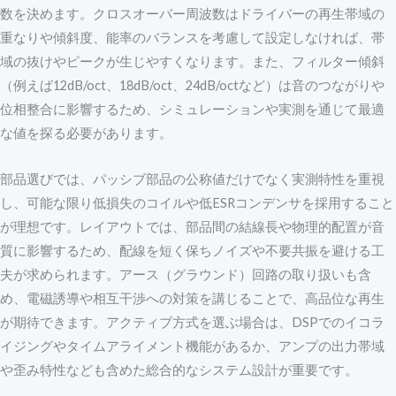
数を決めます。クロスオーバー周波数はドライバーの再生帯域の
重なりや傾斜度、能率のバランスを考慮して設定しなければ、帯
域の抜けやピークが生じやすくなります。また、フィルター傾斜
（例えば12dB/oct、18dB/oct、24dB/octなど）は音のつながりや
位相整合に影響するため、シミュレーションや実測を通じて最適
な値を探る必要があります。
部品選びでは、パッシブ部品の公称値だけでなく実測特性を重視
し、可能な限り低損失のコイルや低ESRコンデンサを採用すること
が理想です。レイアウトでは、部品間の結線長や物理的配置が音
質に影響するため、配線を短く保ちノイズや不要共振を避ける工
夫が求められます。アース（グラウンド）回路の取り扱いも含
め、電磁誘導や相互干渉への対策を講じることで、高品位な再生
が期待できます。アクティブ方式を選ぶ場合は、DSPでのイコラ
イジングやタイムアライメント機能があるか、アンプの出力帯域
や歪み特性なども含めた総合的なシステム設計が重要です。