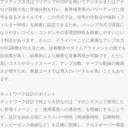
アクティブ方式はプリアンプやDSPを用いてデジタルまたはアナ
ログ段階で先に帯域分割を行い、各帯域専用のパワーアンプに信
号を送るスタイルです。この方式では、信号の分割点や傾斜（フ
ィルター特性）を精密に設定できるため、パッシブ方式で課題に
なりやすいコイル・コンデンサの非理想特性を回避しやすいとい
う利点があります。さらに、ドライバーごとに最適なアンプ出力
やEQ調整が行えるため、位相整合やタイムアライメントの面でも
自由度が高く、結果的により緻密な音像再現が可能です。ただし
高いコストやラックスペース、アンプ台数、ケーブル配線の複雑
さが増すため、家庭ユースでは導入のハードルが高いこともあり
ます。
ネットワーク設計のポイント
ネットワーク設計で何より大切なのは「そのシステムで実現した
い音場イメージ」と「使用環境への適合性」を明確にすることで
す。設計を始める前にドライバー特性（周波数特性、位相特性、
インピーダンス曲線など）を正確に把握し、クロスオーバー周波