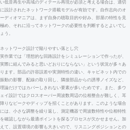
い低音再生や高域のディテール再現が必須と考える場合は、適切
に設計されたネットワーク搭載モデルが有効です。自作志向のオ
ーディオマニアは、まず自身の聴取目的や好み、部屋の特性を見
極め、それに沿ってネットワークの必要性を判断するとよいでし
ょう。
ネットワーク設計で陥りやすい落とし穴
実作業では「理想的な回路設計をシミュレーションで作ったが、
実際に組んでみると思いどおりにならない」という状況が多々あ
ります。部品の許容誤差や実測特性の違い、キャビネット内での
振動の影響、配線の取り回し、隣接部品からの誘導ノイズなど、
理論だけではカバーしきれない要素が多いためです。また、多ウ
ェイ設計ではクロスオーバー周波数周辺の位相整合が難しく、耳
障りなピークやディップを招くことがあります。このような場合
には、小さな調整を繰り返し、測定機器で周波数特性や位相特性
を確認しながら最適ポイントを探るプロセスが欠かせません。加
えて、設置環境の影響も大きいので、リスニングポジションとの