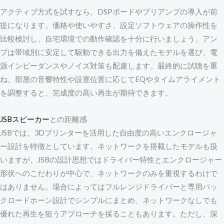
アクティブ方式を試すなら、DSPボードやプリアンプの導入が前
提になります。価格や使いやすさ、設定ソフトウェアの操作性を
比較検討し、自宅環境での動作確認を十分に行いましょう。アン
プは帯域別に安定して駆動できる出力を備えたモデルを選び、電
源インピーダンスやノイズ対策も配慮します。最終的に試聴を重
ね、部屋の音響特性や設置位置に応じてEQやタイムアライメント
を調整すると、完成度の高い再生が期待できます。
JSBスピーカー
との距離感
JSBでは、3Dプリンターを活用した自由度の高いエンクロージャ
ー設計を特徴としています。ネットワークを搭載したモデルも扱
いますが、JSBの設計思想ではドライバー特性とエンクロージャー
形状へのこだわりが中心で、ネットワークのみを重視するわけで
はありません。場合によってはフルレンジドライバーと専用バッ
クロードホーン設計でシンプルにまとめ、ネットワークなしでも
優れた再生を狙うアプローチを採ることもあります。ただし、深