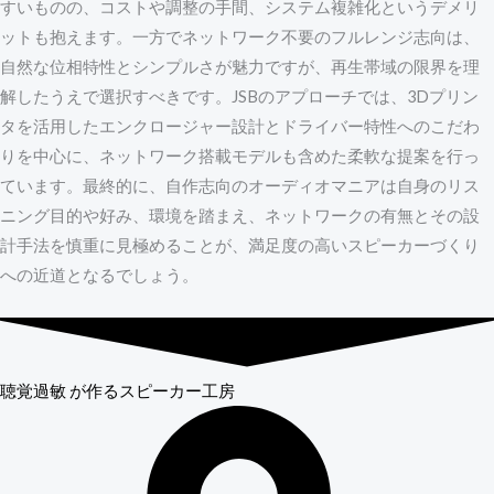
すいものの、コストや調整の手間、システム複雑化というデメリ
ットも抱えます。一方でネットワーク不要のフルレンジ志向は、
自然な位相特性とシンプルさが魅力ですが、再生帯域の限界を理
解したうえで選択すべきです。JSBのアプローチでは、3Dプリン
タを活用したエンクロージャー設計とドライバー特性へのこだわ
りを中心に、ネットワーク搭載モデルも含めた柔軟な提案を行っ
ています。最終的に、自作志向のオーディオマニアは自身のリス
ニング目的や好み、環境を踏まえ、ネットワークの有無とその設
計手法を慎重に見極めることが、満足度の高いスピーカーづくり
への近道となるでしょう。
聴覚過敏
が作るスピーカー工房