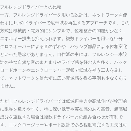
フルレンジドライバーとの比較
一方、フルレンジドライバーを用いる設計は、ネットワークを使
わずに1つのドライバーで広帯域を再生するアプローチです。この
方式は機械的・電気的にシンプルで、位相整合の問題が少なく、
エネルギー損失も抑えられます。複数ドライバーを用いない分、
クロスオーバーによる音のずれや、パッシブ部品による位相変化
といった懸念がありません。自作派の中には、フルレンジ一本設
計の持つ自然な音のまとまりやライブ感を好む人も多く、バック
ロードホーンやエンクロージャー形状で低域を補う工夫を施し
て、ネットワークを使わずに広い帯域感を得る事例も少なくあり
ません。
ただしフルレンジドライバーでは低域再生力や高域伸びが物理的
に限界を迎えやすく、特に深い低音や実在感のある高音、超高域
成分を重視する場合は複数ドライバーとの組み合わせが有利で
す。エンクロージャーやポート設計である程度補完する工夫は可