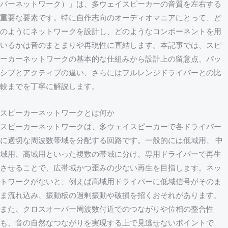
バーネットワーク）」は、多ウェイスピーカーの音質を左右する
重要な要素です。特に自作志向のオーディオマニアにとって、ど
のようにネットワークを設計し、どのようなコンポーネントを用
いるかは音のまとまりや再現性に直結します。本記事では、スピ
ーカーネットワークの基本的な仕組みから設計上の留意点、パッ
シブとアクティブの違い、さらにはフルレンジドライバーとの比
較までを丁寧に解説します。
スピーカーネットワークとは何か
スピーカーネットワークは、多ウェイスピーカーで各ドライバー
に適切な周波数帯域を分配する回路です。一般的には低域用、 中
域用、高域用といった複数の帯域に分け、専用ドライバーで再生
させることで、広帯域かつ歪みの少ない再生を目指します。ネッ
トワークがないと、例えば高域用ドライバーに低域信号がそのま
ま流れ込み、振動板の過剰振動や破損を招くおそれがあります。
また、クロスオーバー周波数付近でのつながりや位相の整合性
も、音の自然なつながりを実現する上で見逃せないポイントで