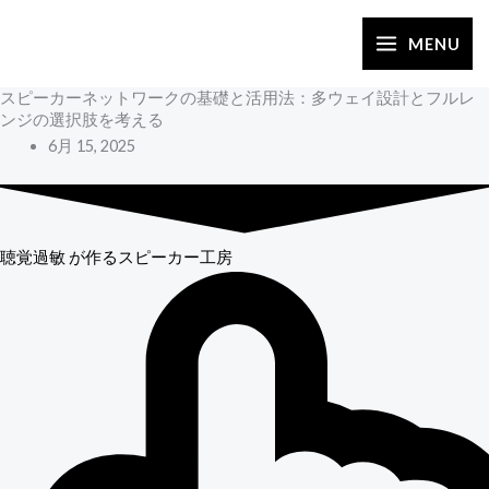
内
容
MENU
を
スピーカーネットワークの基礎と活用法：多ウェイ設計とフルレ
ス
ンジの選択肢を考える
キ
6月 15, 2025
ッ
プ
聴覚過敏
が作るスピーカー工房