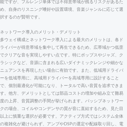
能ですが、フルレンジ単体では不得意帯域が残るリスクがあるた
め、自身のリスニング嗜好や設置環境、音楽ジャンルに応じて選
択するのが賢明です。
ネットワーク導入のメリット・デメリット
多ウェイ構成とネットワーク導入による最大のメリットは、各ド
ライバーが得意帯域を集中して再生できるため、広帯域かつ低歪
でクリアな音を実現しやすい点です。特にポップスやジャズ、ク
ラシックなど、音源に含まれる広いダイナミックレンジや細かな
ニュアンスを再現したい場合に有効です。また、低域用ドライバ
ーを低域専用に、高域用ドライバーを高域専用に設計すること
で、個別最適化が可能になり、トータルで高い音質を追求できま
す。他方、デメリットとしては部品コストの増加や組み立て難易
度の上昇、音質調整の手間が挙げられます。パッシブネットワー
クの場合、コイルやコンデンサの質が音に直結するため、見た目
以上に慎重な選択が必要です。アクティブ方式ではシステム全体
の複雑化が避けられず、アンプやDSPの選定や配線取り回し、電