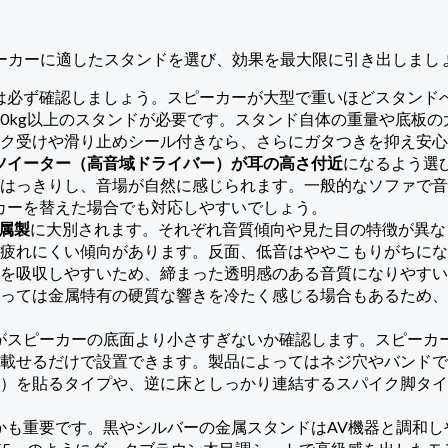
ト
ーカーに適したスタンドを選び、効果を最大限に引き出しまし
は必ず確認しましょう。スピーカーが大型で重いほどスタンド
重10kg以上のスタンドが必要です。スタンド自体の重量や底
ク受けや滑り止めシール付きなら、さらにガタつきを抑え安心
ツイーター（高音域ドライバー）が耳の高さ付近
になるよう選
っきりし、音場が自然に感じられます。一般的なソファで音楽鑑
ーカーを替えた場合でも対応しやすいでしょう。
属製
に大別されます。それぞれ音質傾向や見た目の特徴が異な
疲れにくい傾向があります。反面、低音はややこもりがちにな
を吸収しやすいため、締まった透明感のある音質になりやすい
っては金属特有の硬質な響きを冷たく感じる場合もあるため、
がスピーカーの底面より小さすぎないか確認します。スピーカ
載せるだけで設置できます。製品によってはネジ穴やバンドで
）を貼るタイプや、逆に床としっかり連結するスパイク脚タイプ
かも重要です。黒やシルバーの金属スタンドはAV機器と調和し