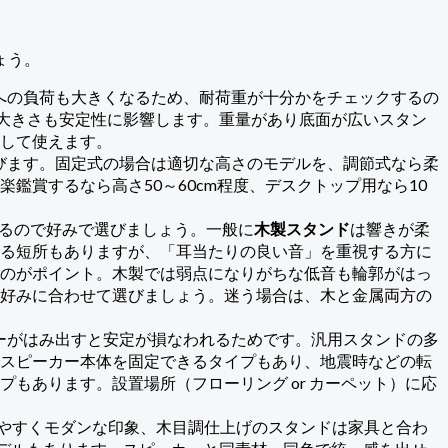
ょう。
への負荷も大きくなるため、耐荷重が十分かをチェックするの
板の大きさも安定性に影響します。重量があり底面が広いスタン
して使えます。
びます。固定式の場合は適切な高さのモデルを、調節式なら柔
賞するなら高さ50～60cm程度、デスクトップ用なら10
るので好みで選びましょう。一般に
木製スタンド
は響きが柔
る短所もありますが、「耳当たりの良い音」を重視する方に
のがポイント。木製では弱点になりがちな低音も輪郭がはっ
好みに合わせて選びましょう。迷う場合は、木と金属両方の
ーがはみ出すと安定が損なわれるためです。汎用スタンドの多
スピーカー本体を固定できるタイプもあり、地震時などの転
もあります。設置場所（フローリング or カーペット）に応
やすくモダンな印象、木目調仕上げのスタンドは家具と合わ