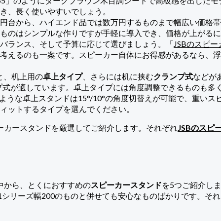
-55」のようにダークブラウン木目調シートで高級感を出した
き、長く使いやすいでしょう。
円台から、ハイエンド品では数万円するものまで幅広い価格帯
ものはシンプルな作りですが手軽に導入でき、価格が上がるに
バランス、そして予算に応じて選びましょう。「
JSBのスピー
考えるのも一案です。スピーカー自体にお得感があるなら、浮
と、机上用の
卓上タイプ
、さらには机に挟む
クランプ式
などが
プ式が適しています。卓上タイプには角度調整できるものも多
-Z」のような卓上スタンドは15°/10°の角度切替えが可能で、重
ィットするタイプを選んでください。
ーカースタンドを厳選してご紹介します。それぞれ
JSBのスピ
中から、とくにおすすめの
スピーカースタンド
を5つご紹介しま
11シリーズ幅200のものと併せても安心なものばかりです。