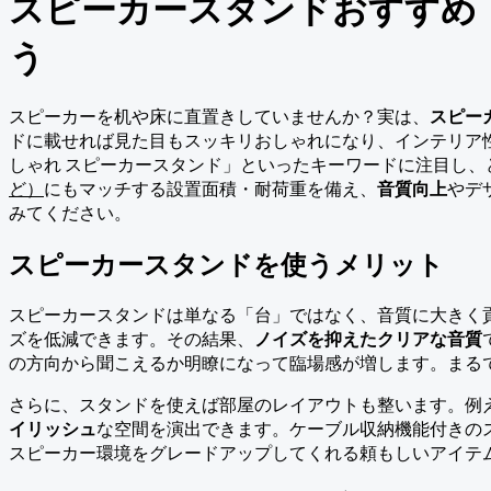
スピーカースタンドおすすめ
う
スピーカーを机や床に直置きしていませんか？実は、
スピー
ドに載せれば見た目もスッキリおしゃれになり、インテリア性
しゃれ スピーカースタンド」といったキーワードに注目し
ど）
にもマッチする設置面積・耐荷重を備え、
音質向上
やデ
みてください。
スピーカースタンドを使うメリット
スピーカースタンドは単なる「台」ではなく、音質に大きく
ズを低減できます。その結果、
ノイズを抑えたクリアな音質
の方向から聞こえるか明瞭になって臨場感が増します。まる
さらに、スタンドを使えば部屋のレイアウトも整います。例
イリッシュ
な空間を演出できます。ケーブル収納機能付きの
スピーカー環境をグレードアップしてくれる頼もしいアイテ