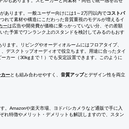
モデルもあります。スピーカーと同素材・同色で統一感を出せ
があります。一般ユーザー向けには1～2万円以内で
コストパ
つれて素材や構造にこだわった音質重視のモデルが増えるイ
カー
は広告や開発費が価格に乗っかっていない分、その差額
いた予算でワンランク上のスタンドを検討してみるのもおす
あります。リビングやオーディオルームにはフロアタイプ、
く、デスクトップオーディオで役立ちます。用途に合ったタイ
いスピーカー（30kgまで！）でも安定設置できます。このように
ーカー
とも組み合わせやすく、
音質アップ
とデザイン性を両立
す。Amazonや楽天市場、ヨドバシカメラなど通販で手に入
それぞれ特徴やメリット・デメリットも解説しますので、スタン