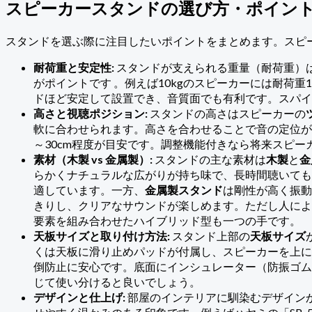
スピーカースタンドの選び方・ポイン
スタンドを選ぶ際に注目したいポイントをまとめます。スピ
耐荷重と安定性:
スタンドが支えられる重量（耐荷重）
がポイントです 。例えば10kgのスピーカーには耐荷
ドほど安定して設置でき、音質面でも有利です。スパイ
高さと視聴ポジション:
スタンドの高さはスピーカーの
軟に合わせられます。高さを合わせることで音の定位がは
～30cm程度が目安です。調整機能付きなら将来スピ
素材（木製 vs 金属製）:
スタンドの主な素材は
木製
と
金
らかくナチュラルな広がりが持ち味で、長時間聴いても
適しています。一方、
金属製スタンド
は剛性が高く振動
きりし、クリアなサウンドが楽しめます。ただし人によ
要素を組み合わせたハイブリッド型も一つの手です。
天板サイズと取り付け方法:
スタンド上部の
天板サイズ
くは天板に滑り止めパッドが付属し、スピーカーを上に
倒防止に安心です。底面にインシュレーター（防振ゴム
じて使い分けると良いでしょう。
デザインと仕上げ:
部屋のインテリアに馴染むデザイン