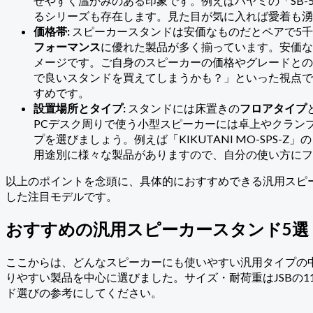
せやすく温かみのある印象です。例えばハヤミの「SB
るシリーズも存在します。見た目が気に入れば愛着も湧
価格帯:
スピーカースタンドは安価なものだとペアで5千
フォーマンス
に優れた製品が多く揃っています。安価な
メージです。ご自身のスピーカーの価格やグレードとの
で良いスタンドを買えてしまうかも？」といった視点で
すめです。
設置場所とタイプ:
スタンドには床置きの
フロアタイプ
PCデスク周りで使う小型スピーカーには卓上やクラン
プを選びましょう。例えば「KIKUTANI MO-SPS
用途別に様々な製品がありますので、自分の使い方にフ
以上のポイントを念頭に、具体的におすすめできる汎用スピ
した注目モデルです。
おすすめの汎用スピーカースタンド5選
ここからは、どんなスピーカーにも使いやすい汎用タイプの
りやすい製品を中心に選びました。サイズ・耐荷重はJSBの
ド選びの参考にしてください。