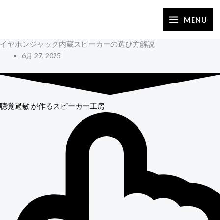
内
容
MENU
を
イヤホンジャック内蔵スピーカーの選び方解説
ス
6月 27, 2025
キ
ッ
プ
聴覚過敏
が作るスピーカー工房