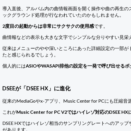
導入直後、アルバム内の曲情報画面を開く操作や曲の再生の
ックグラウンド処理が行なわれていたのかもしれません。
2度目の起動からは非常にサクサクの使用感
です。
曲情報などの表示も大きな文字でシンプルな分りやすい見栄
従来はメニューのやや深いところにあった詳細設定の一部が
たと感じられるでしょう。
個人的には
ASIOやWASAPI排他の設定を一発で呼び出せる
DSEEが「DSEE HX」に進化
従来のMediaGoやx-アプリ、Music Center for 
これが
Music Center for PC V2ではハイレゾ対応のDSEE H
DSEE HXではハイレゾ相当のサンプリングレートへのア
があります。