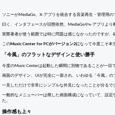
ソニーがMediaGo、X-アプリを統合する音楽再生・管理用のソフ
曰く、インタフェースが旧態依然、MediaGoやx-アプリよ
実際著者が使う範囲では特に問題は感じなかったのですが、確
この
Music Center for PCがバージョン2に
なって今度こそ本
「今風」のフラットなデザインと使い勝手
今度のMusic Centerは起動した瞬間に別物であることが一
画面のデザイン、UIが完全に一新され、いわゆる「今風」の
一見しただけで非常にシンプルな外見になったことが分るで
一般的なメニューバーは廃した画面構成になっていて、設定など
た。
操作感も上々