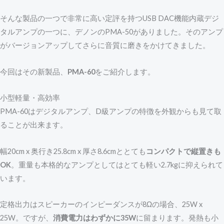
そんな製品の一つで非常に高い定評を持つUSB DAC機能内蔵デジ
タルアンプの一つに、デノンのPMA-50がありました。そのアンプ
がバージョンアップしてさらに音質に磨きをかけてきました。
今回はその新製品、
PMA-60
をご紹介します。
小型軽量・高効率
PMA-60はデジタルアンプ、D級アンプの特徴を外観からも見て取
ることが出来ます。
幅20cm x 奥行き25.8cm x 厚さ8.6cmととても
コンパクトで縦置きも
OK
。重量も本格的なアンプとしてはとても軽い2.7kgに抑えられて
います。
定格出力はスピーカーのインピーダンスが8Ωの場合、25W x
25W。ですが、
消費電力はわずかに35W
に留まります。発熱も小