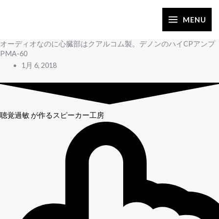
内
容
MENU
を
オーディオなのに心臓部はクアルコム製。デノンのハイCPアンプ
ス
PMA-60
キ
1月 6, 2018
ッ
プ
聴覚過敏
が作るスピーカー工房