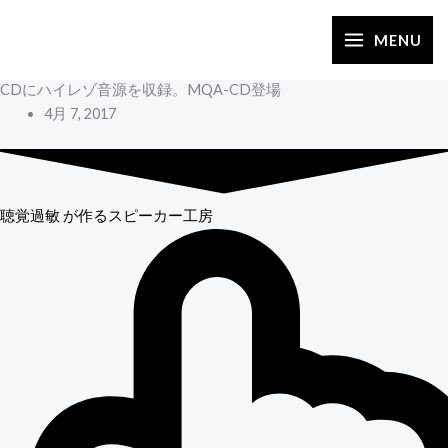
内
容
MENU
を
CDにハイレゾ音源を収録。MQA-CD登場
ス
4月 7, 2017
キ
ッ
プ
聴覚過敏
が作るスピーカー工房