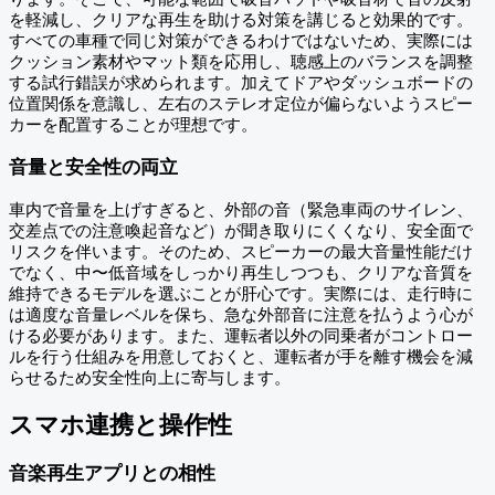
を軽減し、クリアな再生を助ける対策を講じると効果的です。
すべての車種で同じ対策ができるわけではないため、実際には
クッション素材やマット類を応用し、聴感上のバランスを調整
する試行錯誤が求められます。加えてドアやダッシュボードの
位置関係を意識し、左右のステレオ定位が偏らないようスピー
カーを配置することが理想です。
音量と安全性の両立
車内で音量を上げすぎると、外部の音（緊急車両のサイレン、
交差点での注意喚起音など）が聞き取りにくくなり、安全面で
リスクを伴います。そのため、スピーカーの最大音量性能だけ
でなく、中〜低音域をしっかり再生しつつも、クリアな音質を
維持できるモデルを選ぶことが肝心です。実際には、走行時に
は適度な音量レベルを保ち、急な外部音に注意を払うよう心が
ける必要があります。また、運転者以外の同乗者がコントロー
ルを行う仕組みを用意しておくと、運転者が手を離す機会を減
らせるため安全性向上に寄与します。
スマホ連携と操作性
音楽再生アプリとの相性