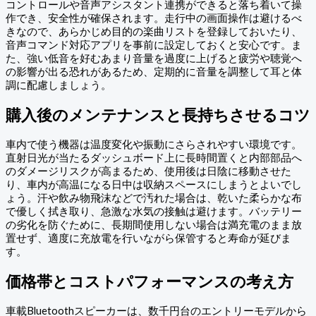
コントロールや音声アシスタント連携ができると落ち着いて操
作でき、安全性が確保されます。走行中の画面操作は避けるべ
きなので、あらかじめ目的の楽曲リストを登録しておいたり、
音声コマンド対応アプリを事前に設定しておくと安心です。ま
た、強い低音を好むあまり音量を過度に上げると疲労や聴覚へ
の影響が出る恐れがあるため、定期的に音量を調整して耳と体
調に配慮しましょう。
購入後のメンテナンスと長持ちさせるコツ
車内で使う機器は温度変化や振動にさらされやすい環境です。
直射日光が当たるダッシュボード上に長時間置くと内部部品へ
のダメージリスクが高まるため、使用後は日陰に移動させた
り、車内が高温になる日中は収納スペースにしまうとよいでし
ょう。汗や飲み物飛沫などで汚れた場合は、乾いた柔らかな布
で優しく拭き取り、急激な水気の接触は避けます。バッテリー
の劣化を防ぐために、長期間使用しない場合は満充電のまま放
置せず、適度に充放電を行いながら保管すると寿命が延びま
す。
価格帯とコストパフォーマンスの考え方
車載Bluetoothスピーカーは、数千円台のエントリーモデルから