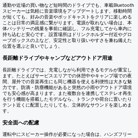
通勤や近場の買い物など短時間のドライブでも、車載Bluetooth
スピーカーは気軽に音楽環境をアップデートします。移動時間
が短くても、好みの音楽やポッドキャストをクリアに楽しめる
ことは日常の満足感に繋がります。電源が取れない場合は、本
体バッテリーの残量を事前に確認し、フル充電してから車内に
持ち込むと安心です。設置場所はドリンクホルダー付近やグロ
ーブボックスの上など、安定性と取り扱いやすさを兼ね備えた
位置を選ぶと良いでしょう。
長距離ドライブやキャンプなどアウトドア用途
長距離ドライブでは、充電しながら利用できるモデルが重宝し
ます。たとえばサービスエリアでの休憩中やキャンプ場での夜
間、屋外での音楽再生にも同じ機器を使える利便性は大きな魅
力です。防滴・防塵機能があると突然の小雨やアウトドア環境
でも安心感が高まります。また複数台を連携してステレオ再生
を行う機能を搭載したモデルなら、トランクや荷台に置いたり
テント近くに配置したりしても、立体的なサウンドを楽しめま
す。
安全面への配慮
運転中にスピーカー操作が必要になった場合は、ハンズフリー