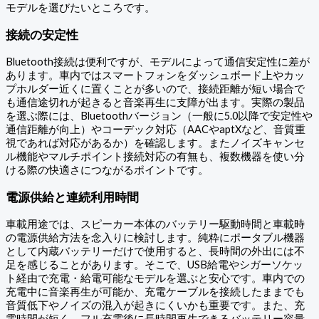
モデルを選びたいところです。
接続の安定性
Bluetooth接続は便利ですが、モデルによって通信安定性に差が
あります。車内ではスマートフォンをダッシュボード上やカッ
プホルダー近くに置くことが多いので、接続距離が短い場合で
も通信途切れが起きると音楽再生に支障が出ます。実際の製品
を選ぶ際には、Bluetoothバージョン（一般に5.0以降で安定性や
通信距離が向上）やコーデック対応（AACやaptXなど、音質重
視であれば対応があるか）を確認します。またノイズキャンセ
ル機能やマルチポイント接続対応の有無も、複数機器を使い分
ける際の快適さにつながるポイントです。
電源供給と連続利用時間
車載用途では、スピーカー本体のバッテリー駆動時間と車載時
の電源供給方法を念入りに検討します。純粋にポータブル機器
として内蔵バッテリーだけで使用すると、長時間の外出には不
足を感じることがあります。そこで、USB給電やシガーソケッ
ト経由で充電・給電可能なモデルを選ぶと安心です。車内での
充電中に音楽再生が可能か、充電ケーブルを接続したままでも
音質低下やノイズの混入が起きにくいかも重要です。また、充
電時間が短く、フル充電後に長時間再生できるバッテリー容量