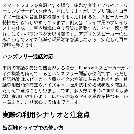
スマートフォンを音源とする場合、多彩な音楽アプリやストリ
ーミングサービスを使うことになりますが、アプリ側のイコラ
イザー設定や音量制御機能をうまく活用すると、スピーカーの
特性を引き出しやすくなります。例えばドライブ用のプレイリ
ストを作成し、車内環境に合う音質に調整することで、聴き疲
れしにくいバランスを実現可能です。アプリとスピーカーの組
み合わせでノイズ低減や遅延対策を試しながら、安定した再生
環境を整えます。
ハンズフリー通話対応
車内で電話を受ける機会がある場合、Bluetoothスピーカーがマ
イク機能を備えているとハンズフリー通話が便利です。ただし
通話品質はスピーカー内蔵マイクの性能に左右されるため、通
話専用機能の有無やノイズキャンセル技術の搭載状況を確認し
たうえで選ぶことが望ましいです。多人数乗車時に同乗者も会
話に参加しやすいよう、広がりのあるマイク感度を持つモデル
を選ぶと、より安心して活用できます。
実際の利用シナリオと注意点
短距離ドライブでの使い方