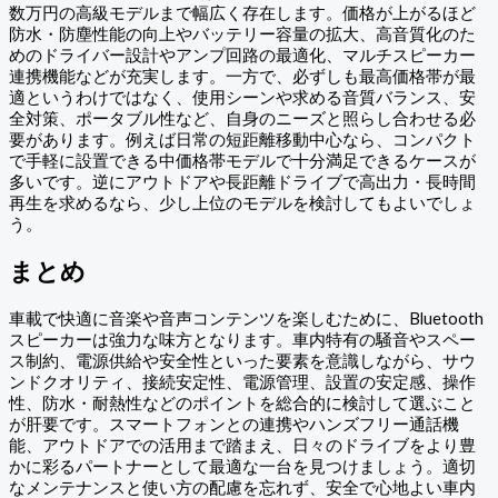
数万円の高級モデルまで幅広く存在します。価格が上がるほど
防水・防塵性能の向上やバッテリー容量の拡大、高音質化のた
めのドライバー設計やアンプ回路の最適化、マルチスピーカー
連携機能などが充実します。一方で、必ずしも最高価格帯が最
適というわけではなく、使用シーンや求める音質バランス、安
全対策、ポータブル性など、自身のニーズと照らし合わせる必
要があります。例えば日常の短距離移動中心なら、コンパクト
で手軽に設置できる中価格帯モデルで十分満足できるケースが
多いです。逆にアウトドアや長距離ドライブで高出力・長時間
再生を求めるなら、少し上位のモデルを検討してもよいでしょ
う。
まとめ
車載で快適に音楽や音声コンテンツを楽しむために、Bluetooth
スピーカーは強力な味方となります。車内特有の騒音やスペー
ス制約、電源供給や安全性といった要素を意識しながら、サウ
ンドクオリティ、接続安定性、電源管理、設置の安定感、操作
性、防水・耐熱性などのポイントを総合的に検討して選ぶこと
が肝要です。スマートフォンとの連携やハンズフリー通話機
能、アウトドアでの活用まで踏まえ、日々のドライブをより豊
かに彩るパートナーとして最適な一台を見つけましょう。適切
なメンテナンスと使い方の配慮を忘れず、安全で心地よい車内