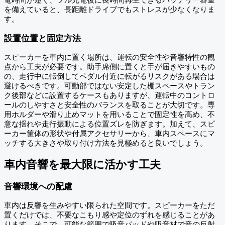
を備えていると、長距離ドライブでもストレスが少なくなりま
す。
設置位置と固定方法
スピーカーを車内に置く場所は、運転の安全性や音響特性の観
点から工夫が必要です。助手席側に置くと手が届きやすいもの
の、走行中に転倒してペダル付近に転がるリスクがある場合は
避けるべきです。可動部ではない安定した棚スペースやトラン
ク後部などに設置するケースもありますが、運転中のコントロ
ールのしやすさと安全性のバランスを取ることが大切です。専
用ホルダーや滑り止めマットを用いることで固定性を高め、不
意な揺れや走行振動による位置ズレを防ぎます。加えて、スピ
ーカー筐体の形状や付属アクセサリーから、車内スペースにマ
ッチする大きさや取り付け方法を見極めると良いでしょう。
車内音響を最大限に活かす工夫
音響環境への配慮
車内は反響を生みやすい限られた空間です。スピーカーをただ
置くだけでは、不要なこもり感や定位のずれを感じることがあ
ります。そこで、可能な範囲で吸音パッドや吸音材で音の反射