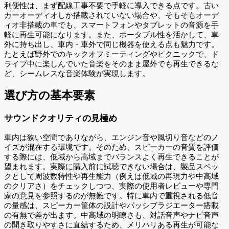
利便性は、まず配線工事不要で手軽に導入できる点です。古い
カーオーディオしか搭載されていない場合や、そもそもオーデ
ィオ非搭載の車でも、スマートフォンやタブレットの音源を手
軽に再生可能になります。また、ポータブル性を活かして、車
外に持ち出し、車内・車外で同じ機器を使える点も魅力です。
たとえば野外でのキックオフミーティングやピクニックで、ド
ライブ中に楽しんでいた音楽をそのまま屋外でも再生できるな
ど、シームレスな音楽体験が実現します。
選び方の基本要素
サウンドクオリティの見極め
車内は狭い空間でありながら、エンジン音や風切り音などのノ
イズが混在する環境です。そのため、スピーカーの音質を評価
する際には、低域から高域までバランスよく再生できることが
望まれます。実際に購入前に試聴できない場合は、製品スペッ
クとして周波数特性や再生能力（例えば低域の再現力や中高域
のクリアさ）をチェックしつつ、実際の使用者レビューや専門
家の意見を参照するのが無難です。特に車内で重視される低音
の量感は、スピーカー筐体の設計やパッシブラジエーター搭載
の有無で差が出ます。中高域の明瞭さも、対話音声やナビ音声
の聞き取りやすさに直結するため、メリハリある再生が可能な