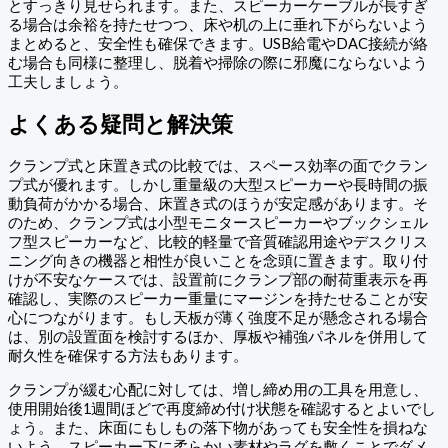
とすっきり見せられます。また、スピーカーケーブルが長すぎ
る場合は余裕を持たせつつ、床や机の上に垂れ下がらないよう
まとめると、安全性も確保できます。USB給電やDAC接続が絡
む場合も同様に整理し、脱着や掃除の際に邪魔にならないよう
工夫しましょう。
よくある疑問と解決策
クランプ式と床置き式の比較では、スペース効率の面でクラン
プ式が優れます。しかし重量級の大型スピーカーや長時間の振
動負荷がかかる場合、床置き式のほうが安定感があります。そ
のため、クランプ式は小型モニタースピーカーやブックシェル
フ型スピーカーなど、比較的軽量で音質確認用途やデスクリス
ニング向きの機器と相性が良いことを念頭に置きます。取り付
けが不安なケースでは、設置前にクランプ部の耐荷重表示を再
確認し、実際のスピーカー重量にマージンを持たせることが安
心につながります。もし天板が薄く強度不足が懸念される場合
は、別の設置面を検討するほか、厚板や補強パネルを併用して
耐久性を確保する方法もあります。
クランプが緩む心配に対しては、増し締め用の工具を用意し、
使用開始後1週間ほどで再度締め付け状態を確認するとよいでし
ょう。また、床面にもしもの落下物があっても安全性を損ねな
いよう、スピーカー下に柔らかい素材やラグを敷くことでダメ