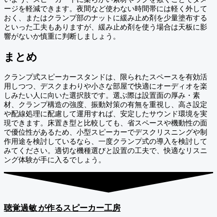
ージを軽減できます。夜間など使わない時間帯には軽く外して
おく、またはクランプ部のナットに緩み止め剤を少量塗布する
といった工夫もありますが、緩み止め剤を使う場合は天板に影
響がないか慎重に判断しましょう。
まとめ
クランプ式スピーカースタンドは、限られたスペースを有効活
用しつつ、デスクまわりや小さな部屋で快適にオーディオを楽
しみたい人に向いた選択肢です。選ぶ際は設置面の厚み・素
材、クランプ構造の強度、振動対策の有無を重視し、高さ設定
や配線処理に配慮して運用すれば、安定したサウンド環境を実
現できます。床置き型と比較しても、省スペースや機動性の面
で優位性があるため、小型スピーカーでデスクリスニングや制
作用途を検討しているなら、一度クランプ式の導入を検討して
みてください。適切な機種選びと設置の工夫で、快適なリスニ
ング体験が手に入るでしょう。
聴覚過敏
が作るスピーカー工房