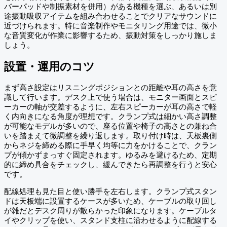
バーパッドや制振素材を併用）がある機種を選ぶ、あるいは別
途振動吸収アイテムを組み合わせることでクリアなサウンドに
近づけられます。特に音楽制作やモニタリング用途では、微小
な音質変化が作業に影響するため、振動対策をしっかり施しま
しょう。
設置・運用のコツ
まず高さ設定はリスニングポジションとの距離や耳の高さを意
識して行います。デスク上で使う場合は、モニター画面とスピ
ーカーの軸が交差するように、左右スピーカーが耳の高さで軽
く内向きになる角度が理想です。クランプ式は細かい高さ調整
が可能なモデルが多いので、座る位置や椅子の高さとの兼ね合
いを踏まえて微調整を繰り返します。取り付け時は、天板裏側
からネジを締める際に手早く均等に力をかけることで、クラン
プが傾かずまっすぐ固定されます。ゆるみを避けるため、定期
的に締め具合をチェックし、緩んできたら再調整を行うと安心
です。
配線処理も見た目と使い勝手を左右します。クランプ式スタン
ドは天板端に設置するケースが多いため、ケーブルの取り回し
が雑だとデスク周りが散らかった印象になります。ケーブルタ
イやクリップを使い、スタンド支柱に沿わせるように配線する