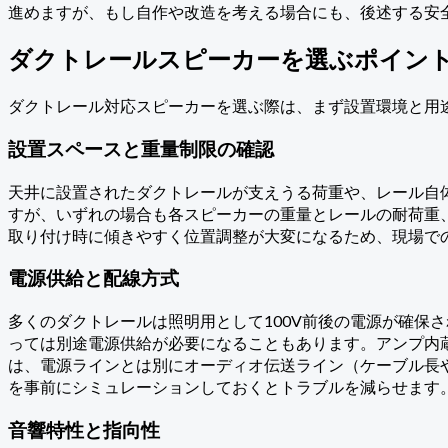
進めますが、もし自作や改造を考える場合にも、後述する安
ダクトレールスピーカーを選ぶポイン
ダクトレール対応スピーカーを選ぶ際は、まず設置環境と用
設置スペースと重量制限の確認
天井に設置されたダクトレールが支えうる荷重や、レール自
すが、いずれの場合も各スピーカーの重量とレールの耐荷重
取り付け時に傾きやすく位置調整が大変になるため、現場で
電源供給と配線方式
多くのダクトレールは照明用として100V前後の電源が確保
っては別途電源供給が必要になることもあります。アンプ内
は、電源ラインとは別にオーディオ伝送ライン（ケーブル長
を事前にシミュレーションしておくとトラブルを減らせます
音響特性と指向性