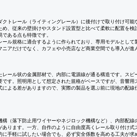
ダクトレール（ライティングレール）に後付けで取り付け可能
ため、従来の壁掛けやスタンド設置型と比べて柔軟に配置を検
易である点も特徴です。
レール規格に適合するように作られており、専用モデルとして
マニアだけでなく、カフェや小売店など商業空間でも導入が進
たレール状の金属部材で、内部に電源線が通る構造です。スピ
要です。照明用として想定された規格がベースですが、音響用
式による差がありますので、実際の製品を選ぶ前に現地の配線
機構（落下防止用ワイヤーやネジロック機構など）、内部配線
があります。一方、自作のように自由度高くレール取り付け式
的に手軽に試したい場合でも、必ず安全係数を高める工夫が求