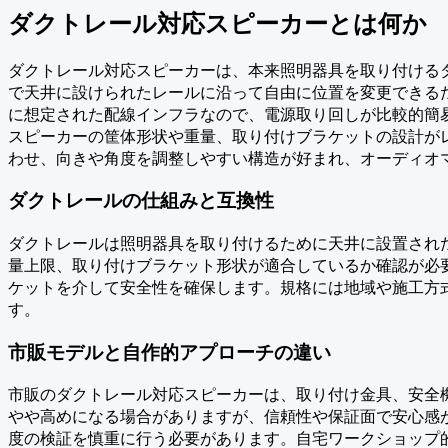
ダクトレール対応スピーカーとは何か
ダクトレール対応スピーカーは、本来照明器具を取り付ける
で天井に設けられたレールに沿って自由に位置を変更できる
に想定された配線インフラなので、電源取り回しが比較的簡
スピーカーの筐体形状や重量、取り付けブラケットの設計が
わせ、向きや角度を調整しやすい構造が好まれ、オーディオ
ダクトレールの仕組みと互換性
ダクトレールは照明器具を取り付けるために天井に設置され
量上限、取り付けブラケット形状が適合しているか確認が必
ケットを介して安全性を確保します。規格には地域や施工方
す。
市販モデルと自作的アプローチの違い
市販のダクトレール対応スピーカーは、取り付け金具、安全
やや高めになる場合がありますが、信頼性や保証面で安心感
度の検証を慎重に行う必要があります。自宅ワークショップ