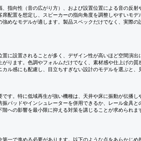
幅、指向性（音の広がり方）、および設置位置による音の反射
客席配置を想定し、スピーカーの指向角度を調整しやすいモデ
の強めなモデルが適します。製品スペックだけでなく、実際の
位置に設置されることが多く、デザイン性が高いほど空間演出
上がります。色調やフォルムだけでなく、素材感や仕上げの質
ニカル感にも配慮し、目立ちすぎない設計のモデルを選ぶと、
要です。特に低域再生が強い機種は、天井や床に振動が伝播し
防振パッドやインシュレーターを併用できるか、レール金具と
下階への影響を最小限に抑える対策を講じることが求められま
全第一で進める必要があります。以下のような点をあらかじめ