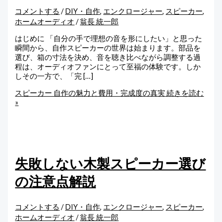
コメントする
/
DIY・自作
,
エンクロージャー
,
スピーカー
,
ホームオーディオ
/
翁長 統一郎
はじめに 「自分の手で理想の音を形にしたい」と思った
瞬間から、自作スピーカーの世界は始まります。部品を
選び、箱の寸法を決め、音を聴き比べながら調整する過
程は、オーディオファンにとって至福の体験です。しか
しその一方で、「完 […]
スピーカー 自作の魅力と費用・完成度の真実
続きを読む
»
失敗しない木製スピーカー選び
の注意点解説
コメントする
/
DIY・自作
,
エンクロージャー
,
スピーカー
,
ホームオーディオ
/
翁長 統一郎