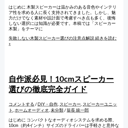
はじめに 木製スピーカーは温かみのある音色やインテリ
ア性を求める人に長く支持されてきました。しかし、魅
力だけでなく素材や設計面で考慮すべき点も多く、後悔
しない選択には知識が必要です。本稿では「スピーカー
木製」をテーマに
失敗しない木製スピーカー選びの注意点解説
続きを読む
»
自作派必見！10cmスピーカー
選びの徹底完全ガイド
コメントする
/
DIY・自作
,
スピーカー
,
スピーカーユニッ
ト
,
ホームオーディオ
,
未分類
/
翁長 統一郎
はじめに コンパクトなオーディオシステムを求める際、
10cm（約4インチ）サイズのドライバーは手軽さと意外な