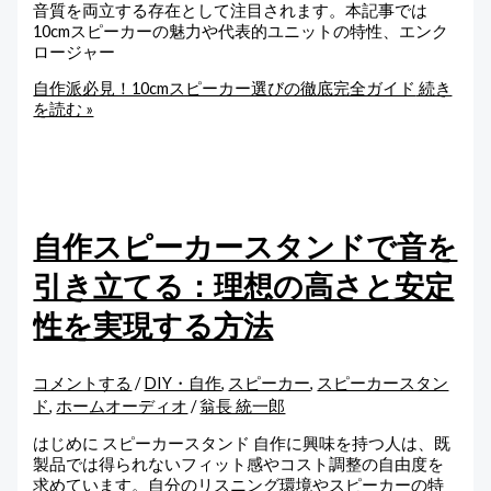
音質を両立する存在として注目されます。本記事では
10cmスピーカーの魅力や代表的ユニットの特性、エンク
ロージャー
自作派必見！10cmスピーカー選びの徹底完全ガイド
続き
を読む »
自作スピーカースタンドで音を
引き立てる：理想の高さと安定
性を実現する方法
コメントする
/
DIY・自作
,
スピーカー
,
スピーカースタン
ド
,
ホームオーディオ
/
翁長 統一郎
はじめに スピーカースタンド 自作に興味を持つ人は、既
製品では得られないフィット感やコスト調整の自由度を
求めています。自分のリスニング環境やスピーカーの特