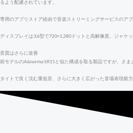
るよう配慮されています。
専用のアプリストア経由で音楽ストリーミングサービスのアプ
ディスプレイは3.6型で720×1,280ドットと高解像度。ジ
音質はさらに改善
前モデルのA&norma SR15と似た構成を取る製品ですが
タイトで良く沈む重低音、さらに大きく広がった音場表現能力な