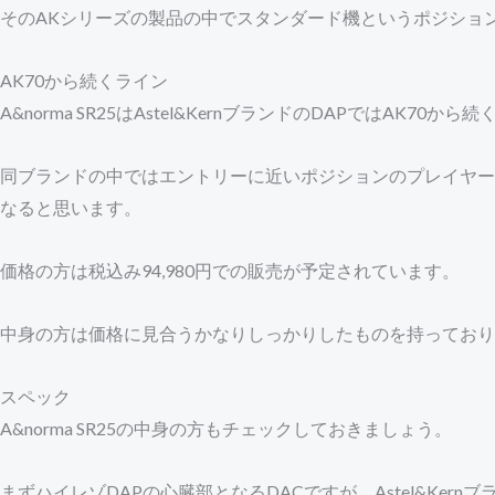
そのAKシリーズの製品の中でスタンダード機というポジショ
AK70から続くライン
A&norma SR25はAstel&KernブランドのDAPではAK
同ブランドの中ではエントリーに近いポジションのプレイヤー
なると思います。
価格の方は税込み94,980円での販売が予定されています。
中身の方は価格に見合うかなりしっかりしたものを持っており
スペック
A&norma SR25の中身の方もチェックしておきましょう。
まずハイレゾDAPの心臓部となるDACですが、Astel&Ke