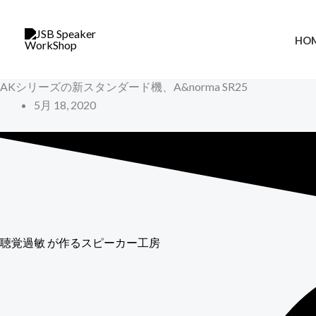
内
容
HO
を
ス
AKシリーズの新スタンダード機、A&norma SR25
キ
5月 18, 2020
ッ
プ
聴覚過敏
が作るスピーカー工房