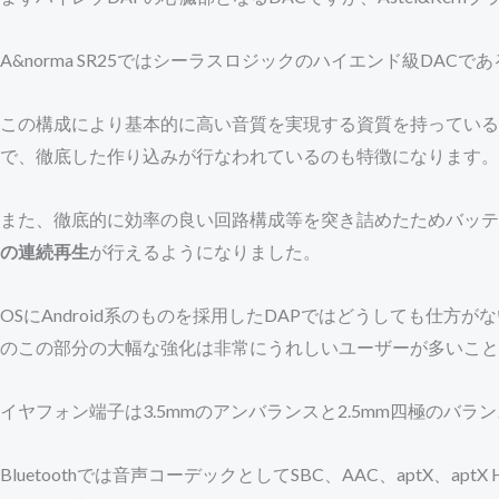
A&norma SR25ではシーラスロジックのハイエンド級DACであ
この構成により基本的に高い音質を実現する資質を持ってい
で、徹底した作り込みが行なわれているのも特徴になります。
また、徹底的に効率の良い回路構成等を突き詰めたためバッテリ
の連続再生
が行えるようになりました。
OSにAndroid系のものを採用したDAPではどうしても仕方が
のこの部分の大幅な強化は非常にうれしいユーザーが多いこと
イヤフォン端子は3.5mmのアンバランスと2.5mm四極のバ
Bluetoothでは音声コーデックとしてSBC、AAC、aptX、ap