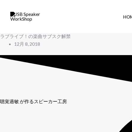
内
容
HO
を
ス
ラブライブ！の楽曲サブスク解禁
キ
12月 8, 2018
ッ
プ
聴覚過敏
が作るスピーカー工房