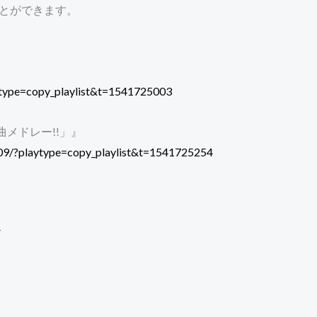
ことができます。
laytype=copy_playlist&t=1541725003
メドレー!!」』
81109/?playtype=copy_playlist&t=1541725254
F