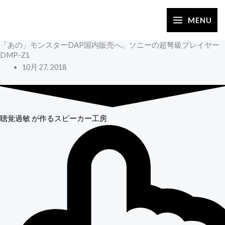
内
容
MENU
を
「あの」モンスターDAP国内販売へ。ソニーの超弩級プレイヤー
ス
DMP-Z1
キ
10月 27, 2018
ッ
プ
聴覚過敏
が作るスピーカー工房