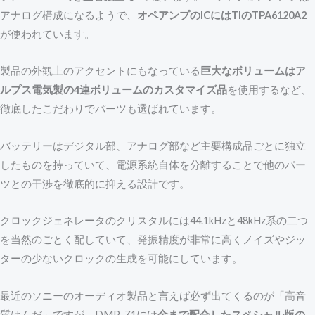
アナログ構成になるようで、
オペアンプのICにはTIのTPA6120A2
が使われています。
製品の外観上のアクセントにもなっている
巨大なボリュームはア
ルプス電気製の4連ボリュームのカスタマイズ品
を使用するなど、
徹底したこだわりでパーツも選ばれています。
バッテリーはデジタル部、アナログ部など主要構成品ごとに独立
したものを持っていて、電源系統自体を分離することで他のパー
ツとの干渉を徹底的に抑える設計です。
クロックジェネレータのクリスタルには44.1kHzと48kHz系の二つ
を当然のごとく配していて、発振精度が非常に高くノイズやジッ
ターの少ないクロックの生成を可能にしています。
最近のソニーのオーディオ製品と言えば必ず出てくるのが「高音
質はんだ」ですが、DMP-Z1には
金まで配合したスペシャル版の