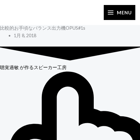
内
容
MENU
を
比較的お手頃なバランス出力機OPUS#1s
ス
1月 8, 2018
キ
ッ
プ
聴覚過敏
が作るスピーカー工房