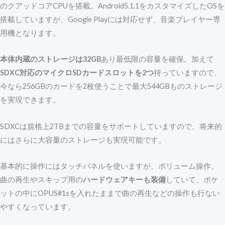
のクアッドコアCPUを搭載。Android5.1.1をカスタマイズしたOSを
搭載していますが、Google Playには対応せず、音楽プレイヤー専
用機となります。
本体内蔵のストレージは32GB
あり最低限の容量を確保。加えて
SDXC対応のマイクロSDカードスロットを2つ
持っていますので、
今なら256GBのカードを2枚使うことで最大544GBものストレージ
を実現できます。
SDXCは規格上2TBまでの容量をサポートしていますので、将来的
にはさらに大容量のストレージも実現可能です。
基本的に操作にはタッチパネルを使いますが、ボリューム操作、
曲の再生やスキップ用の
ハードウェアキーも装備
していて、ポケ
ットの中にOPUS#1sを入れたままで曲の再生などの操作も行ない
やすくなっています。