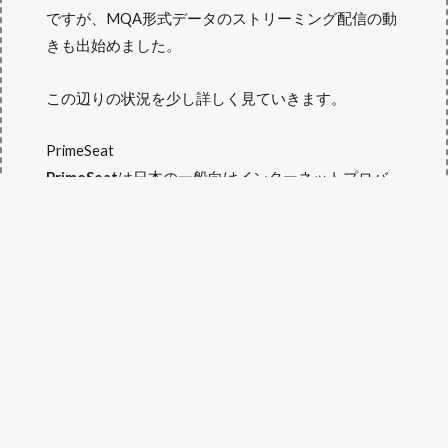
ですが、MQA形式データのストリーミング配信の動
きも出始めました。
この辺りの状況を少し詳しく見ていきます。
PrimeSeat
PrimeSeat
は日本の一般向けインターネットプロバ
イダの老舗、
インターネットイニシアティブ(IIJ)が提
供するハイレゾ音源のストリーミング配信サービス
です。
ネットラジオやニコニコ動画の生放送などのような
イメージでしょうか。決まった日時にネットで「音
楽番組」を聴く形になります。
なんと言っても特徴は、かなり高スペックのハイレ
ゾ音源を無圧縮の形でストリーミングする部分でし