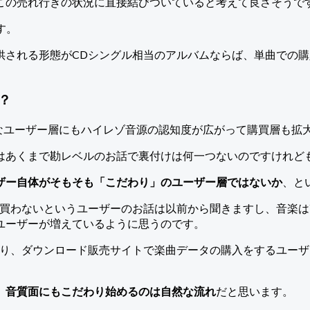
この売れ行きの状況に直接結びついていると考えて良さそうで
す。
供される形態がCDシングル相当のアルバムならば、単曲での
？
トなユーザー層にもハイレゾ音源の認知度が広がって購買層も拡
はあくまで勘レベルのお話で裏付けは何一つないのですけれど
ザー自体がそもそも「こだわり」のユーザー層ではないか
、と
買わないというユーザーのお話は以前から聞きますし、音楽はY
ユーザーが増えているように思うのです。
たり、ダウンロード販売サイトで楽曲データの購入をするユー
、
音質面にもこだわり始めるのは自然な流れ
だと思います。