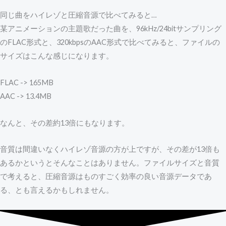
同じ曲をハイレゾと圧縮音源で比べてみると…
某アニメーションの主題歌だった曲を、96kHz/24bitサンプリング
のFLAC形式と、320kbpsのAAC形式で比べてみると、ファイルの
サイズはこんな感じになります。
FLAC -> 165MB
AAC -> 13.4MB
なんと、その差約13倍にもなります。
音質は間違いなくハイレゾ音源の方が上ですが、その差が13倍も
あるかというとそんなことはありません。ファイルサイズと音質
で考えると、圧縮音源はものすごく効率の良い音源データであ
る、とも言えるかもしれません。