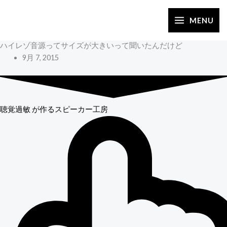
内
容
MENU
を
ハイレゾ音源ってサイズが大きいって聞いたんだけど
ス
9月 7, 2015
キ
ッ
プ
聴覚過敏
が作るスピーカー工房