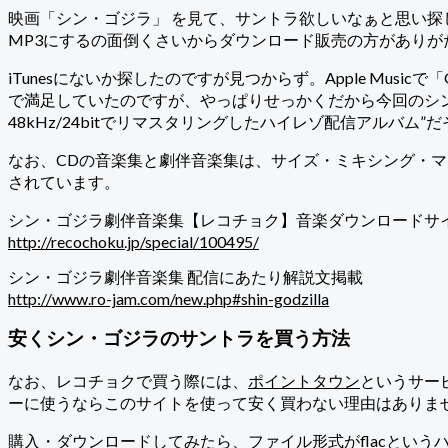
映画「シン・ゴジラ」 を見て、サントラ欲しいなぁと思い探した
MP3にするの面倒くさいからダウンロード販売の方がありが
iTunesにないか探したのですが見つからず。Apple Musicで「Go
で満足していたのですが、やっぱりせっかくだから今回のシ
48kHz/24bitでリマスタリングしたハイレゾ配信アルバム”
なお、CDの音楽集と劇伴音楽集は、サイズ・ミキシング・
されています。
シン・ゴジラ劇伴音楽集【レコチョク】音楽ダウンロードサ
http://recochoku.jp/special/100495/
シン・ゴジラ劇伴音楽集 配信にあたり解説文掲載
http://www.ro-jam.com/new.php#shin-godzilla
安くシン・ゴジラのサントラを買う方法
なお、レコチョクで買う際には、
ポイントタウン
というサー
ーに使うならこのサイトを使って安く買わない理由はありま
購入・ダウンロードしてみたら、ファイル形式がflacという