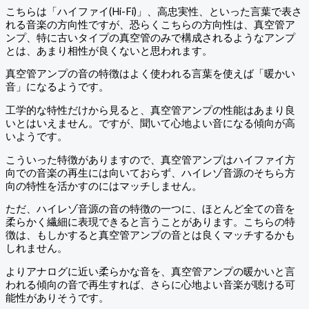
こちらは「ハイファイ(Hi-Fi)」、高忠実性、といった言葉で表さ
れる音楽の方向性ですが、恐らくこちらの方向性は、真空管ア
ンプ、特に古いタイプの真空管のみで構成されるようなアンプ
とは、あまり相性が良くないと思われます。
真空管アンプの音の特徴はよく使われる言葉を使えば「暖かい
音」になるようです。
工学的な特性だけから見ると、真空管アンプの性能はあまり良
いとはいえません。ですが、聞いて心地よい音になる傾向が高
いようです。
こういった特徴がありますので、真空管アンプはハイファイ方
向での音楽の再生には向いておらず、ハイレゾ音源のそちら方
向の特性を活かすのにはマッチしません。
ただ、ハイレゾ音源の音の特徴の一つに、ほとんど全ての音を
柔らかく繊細に表現できると言うことがあります。こちらの特
徴は、もしかすると真空管アンプの音とは良くマッチするかも
しれません。
よりアナログに近い柔らかな音を、真空管アンプの暖かいと言
われる傾向の音で再生すれば、さらに心地よい音楽が聴ける可
能性がありそうです。