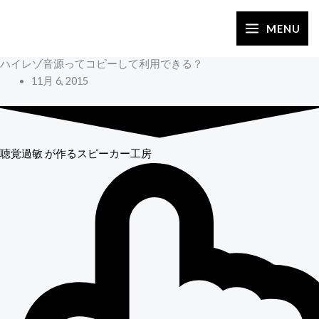
内
容
MENU
を
ハイレゾ音源ってコピーして利用できる？
ス
11月 6, 2015
キ
ッ
プ
聴覚過敏
が作るスピーカー工房