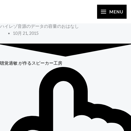
内
容
MENU
を
ハイレゾ音源のデータの容量のおはなし
ス
10月 21, 2015
キ
ッ
プ
聴覚過敏
が作るスピーカー工房