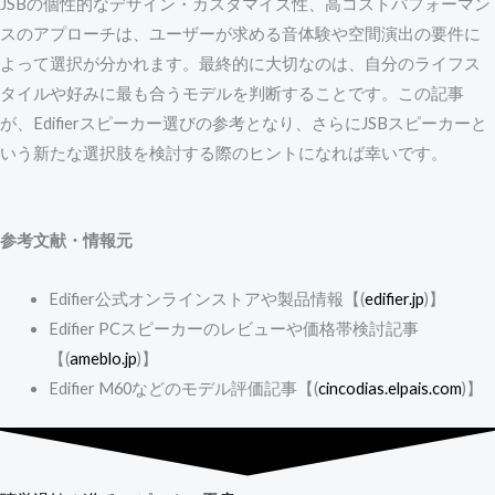
JSBの個性的なデザイン・カスタマイズ性、高コストパフォーマン
スのアプローチは、ユーザーが求める音体験や空間演出の要件に
よって選択が分かれます。最終的に大切なのは、自分のライフス
タイルや好みに最も合うモデルを判断することです。この記事
が、Edifierスピーカー選びの参考となり、さらにJSBスピーカーと
いう新たな選択肢を検討する際のヒントになれば幸いです。
参考文献・情報元
Edifier公式オンラインストアや製品情報【(
edifier.jp
)】
Edifier PCスピーカーのレビューや価格帯検討記事
【(
ameblo.jp
)】
Edifier M60などのモデル評価記事【(
cincodias.elpais.com
)】