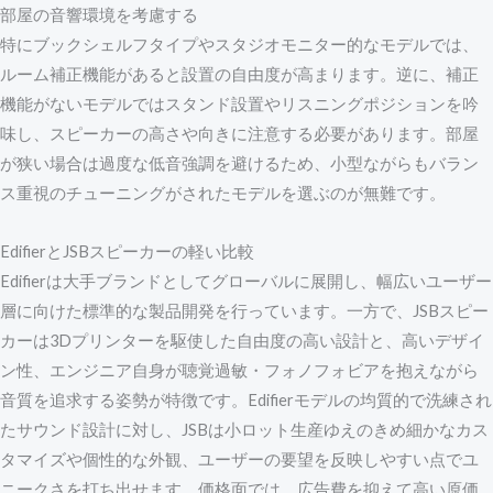
部屋の音響環境を考慮する
特にブックシェルフタイプやスタジオモニター的なモデルでは、
ルーム補正機能があると設置の自由度が高まります。逆に、補正
機能がないモデルではスタンド設置やリスニングポジションを吟
味し、スピーカーの高さや向きに注意する必要があります。部屋
が狭い場合は過度な低音強調を避けるため、小型ながらもバラン
ス重視のチューニングがされたモデルを選ぶのが無難です。
EdifierとJSBスピーカーの軽い比較
Edifierは大手ブランドとしてグローバルに展開し、幅広いユーザー
層に向けた標準的な製品開発を行っています。一方で、JSBスピー
カーは3Dプリンターを駆使した自由度の高い設計と、高いデザイ
ン性、エンジニア自身が聴覚過敏・フォノフォビアを抱えながら
音質を追求する姿勢が特徴です。Edifierモデルの均質的で洗練され
たサウンド設計に対し、JSBは小ロット生産ゆえのきめ細かなカス
タマイズや個性的な外観、ユーザーの要望を反映しやすい点でユ
ニークさを打ち出せます。価格面では、広告費を抑えて高い原価