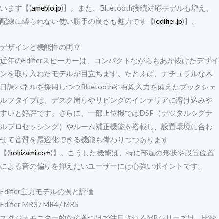
います【(
ameblo.jp
)】。また、Bluetooth接続対応モデルも増え、
配線に縛られない使い勝手の良さも魅力です【(
edifier.jp
)】。
デザインと機能性の両立
近年のEdifierスピーカーは、コンパクトながらもあか抜けたデザイ
ンを取り入れたモデルが目立ちます。たとえば、ナチュラルな木
目調パネルを採用しつつBluetoothや有線入力を備えたブックシェ
ルフタイプは、デスク周りやリビングのインテリアに溶け込みや
すいと好評です。さらに、一部上位機ではDSP（デジタルシグナ
ルプロセッシング）やルーム補正機能を搭載し、設置環境に合わ
せて音質を最適化できる機能も備わりつつあります
【(
kokizami.com
)】。こうした機能は、特に部屋の形状や設置位置
による音の偏りを抑えたいユーザーには心強いポイントです。
Edifier主力モデルの例と評価
Edifier MR3 / MR4 / MR5
スタジオモニター的な位置づけで注目されるMRシリーズは、比較