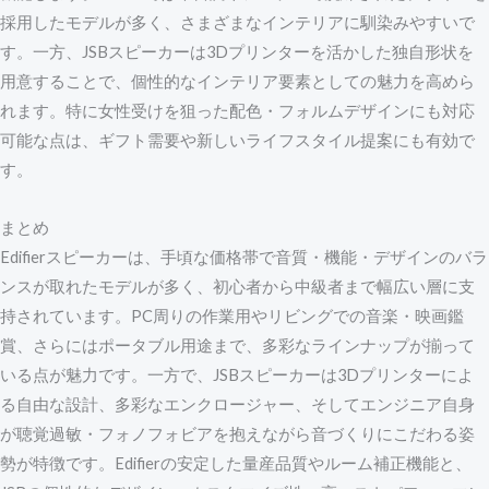
採用したモデルが多く、さまざまなインテリアに馴染みやすいで
す。一方、JSBスピーカーは3Dプリンターを活かした独自形状を
用意することで、個性的なインテリア要素としての魅力を高めら
れます。特に女性受けを狙った配色・フォルムデザインにも対応
可能な点は、ギフト需要や新しいライフスタイル提案にも有効で
す。
まとめ
Edifierスピーカーは、手頃な価格帯で音質・機能・デザインのバラ
ンスが取れたモデルが多く、初心者から中級者まで幅広い層に支
持されています。PC周りの作業用やリビングでの音楽・映画鑑
賞、さらにはポータブル用途まで、多彩なラインナップが揃って
いる点が魅力です。一方で、JSBスピーカーは3Dプリンターによ
る自由な設計、多彩なエンクロージャー、そしてエンジニア自身
が聴覚過敏・フォノフォビアを抱えながら音づくりにこだわる姿
勢が特徴です。Edifierの安定した量産品質やルーム補正機能と、