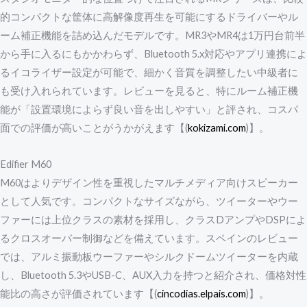
的コンパクトな筐体に高解像度再生を可能にするドライバーやル
ーム補正機能を詰め込んだモデルです。MR3やMR4は1万円台前半
から手に入るにもかかわらず、Bluetooth 5.x対応やアプリ連携によ
るイコライザー設定が可能で、細かく音質を調整したい中級者に
も受け入れられています。レビューを見ると、特にルーム補正機
能が「設置環境によらず良い音を出しやすい」と評され、コスパ
面での評価が高いことがうかがえます【(
kokizami.com
)】。
Edifier M60
M60はよりデザイン性を重視したマルチメディア向けスピーカー
として人気です。コンパクトなサイズながら、ツイーターやウー
ファーには上位クラスの素材を採用し、クラスDアンプやDSPによ
るクロスオーバー制御などを備えています。スペインのレビュー
では、アルミ振動板ウーファーやシルクドームツイーターを内蔵
し、Bluetooth 5.3やUSB-C、AUX入力を持つと紹介され、価格対性
能比の高さが評価されています【(
cincodias.elpais.com
)】。