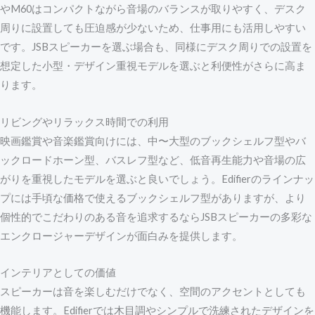
やM60はコンパクトながら音場のバランスが取りやすく、デスク
周りに設置しても圧迫感が少ないため、仕事用にも活用しやすい
です。JSBスピーカーを選ぶ場合も、同様にデスク周りでの設置を
想定した小型・デザイン重視モデルを選ぶと利便性がさらに高ま
ります。
リビングやリラックス時間での利用
映画鑑賞や音楽鑑賞向けには、中〜大型のブックシェルフ型やバ
ックロードホーン型、バスレフ型など、低音再生能力や音場の広
がりを重視したモデルを選ぶと良いでしょう。Edifierのラインナッ
プには手頃な価格で使えるブックシェルフ型がありますが、より
個性的でこだわりのある音を追求するならJSBスピーカーの多彩な
エンクロージャーデザインが面白みを提供します。
インテリアとしての価値
スピーカーは音を楽しむだけでなく、空間のアクセントとしても
機能します。Edifierでは木目調やシンプルで洗練されたデザインを