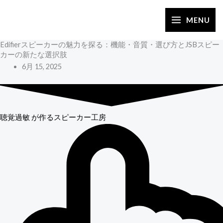
内
容
MENU
を
Edifierスピーカーの魅力を探る：機能・音質・選び方とJSBスピー
ス
カーの新たな選択肢
キ
6月 15, 2025
ッ
プ
聴覚過敏
が作るスピーカー工房