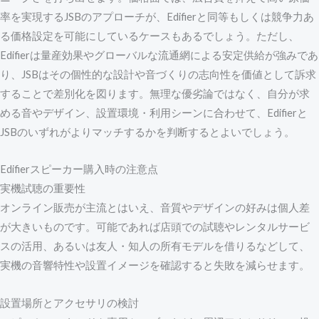
率を実現するJSBのアプローチが、Edifierと同等もしくは競争力あ
る価格設定を可能にしているケースもあるでしょう。ただし、
Edifierは量産効果やグローバルな流通網による安定供給が強みであ
り、JSBはその個性的な設計や音づくりの志向性を価値として訴求
することで差別化を図ります。無理な優劣論ではなく、自分が求
める音やデザイン、設置環境・利用シーンに合わせて、Edifierと
JSBのいずれがよりマッチするかを判断するとよいでしょう。
Edifierスピーカー購入時の注意点
実機試聴の重要性
オンライン販売が主流とはいえ、音質やデザインの好みは個人差
が大きいものです。可能であれば店頭での試聴やレンタルサービ
スの活用、あるいは友人・知人の所有モデルを借りるなどして、
実機の音響特性や設置イメージを確認すると失敗を減らせます。
設置場所とアクセサリの検討