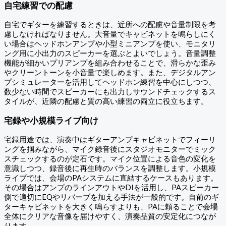
自宅練習での配慮
自宅でギターを練習するときは、近所への配慮や音量制限を考
慮しなければなりません。大音量でキャビネットを鳴らしにく
い場合はヘッドホンアンプや小型ミニアンプを使い、モニタリ
ング用に小出力のスピーカーを選ぶとよいでしょう。音量調整
機能が細かいプリアンプを組み合わせることで、滑らかな歪み
やクリーントーンを小音量で楽しめます。また、デジタルアン
プシミュレーターを活用してヘッドホン練習を中心にしつつ、
数少ない時間でスピーカーにも出力しサウンドチェックするス
タイルが、近隣の配慮と質の高い練習の両立に役立ちます。
宅録や小規模ライブ向け
宅録用途では、演奏中はギターアンプキャビネットでフィーリ
ングを掴みながら、マイク録音後にスタジオモニターでミック
スチェックするのが定石です。マイク位置による音色の変化を
意識しつつ、録音後に再生時のバランスを調整します。小規模
ライブでは、会場のPAシステムに直結するケースもあります。
その場合はアンプのラインアウトやDIを活用し、PAスピーカー
側で適切にEQやリバーブを加える手法が一般的です。自前のギ
ターキャビネットを大きく鳴らすよりも、PAに頼ることで会場
全体にクリアな音像を届けやすく、演奏品質の安定化につなが
ります。