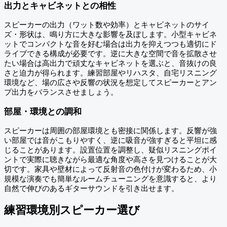
出力とキャビネットとの相性
スピーカーの出力（ワット数や効率）とキャビネットのサイ
ズ・形状は、鳴り方に大きな影響を及ぼします。小型キャビネ
ットでコンパクトな音を好む場合は出力を抑えつつも適切にド
ライブできる構成が必要です。逆に大きな空間で音を拡散させ
たい場合は高出力で頑丈なキャビネットを選ぶと、音抜けの良
さと迫力が得られます。練習部屋やリハスタ、自宅リスニング
環境など、場の広さや反響の状況を想定してスピーカーとアン
プ出力をバランスさせましょう。
部屋・環境との調和
スピーカーは周囲の部屋環境とも密接に関係します。反響が強
い部屋では音がこもりやすく、逆に吸音が強すぎると平坦に感
じることがあります。設置位置を調整し、疑似リスニングポイ
ントで実際に聴きながら最適な角度や高さを見つけることが大
切です。家具や壁材によって反射音の色付けが変わるため、小
規模な演奏でも簡単なルームチューニングを意識すると、より
自然で伸びのあるギターサウンドを引き出せます。
練習環境別スピーカー選び