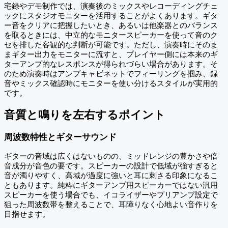
宅録やデモ制作では、演奏後のミックスやレコーディングチェ
ックにスタジオモニターを活用することがよくあります。ギタ
ー音をクリアに把握したいとき、あるいは他楽器とのバランス
を取るときには、中立的なモニタースピーカーを使って音のク
セを排した客観的な判断が可能です。ただし、演奏時にそのま
まギター出力をモニターに流すと、プレイヤー側には本来のギ
ターアンプ的なレスポンスが得られづらい場合があります。そ
のため演奏時はアンプキャビネットでフィーリングを掴み、録
音やミックス確認時にモニターを使い分けるスタイルが実用的
です。
音質と鳴りを左右するポイント
周波数特性とギターサウンド
ギターの音域は広くはないものの、ミッドレンジの豊かさや倍
音成分が音色の要です。スピーカーの設計で低域が強すぎると
音が濁りやすく、高域が過度に強いと耳に刺さる印象になるこ
ともあります。純粋にギターアンプ用スピーカーではない汎用
スピーカーを使う場合でも、イコライザーやプリアンプ設定で
狙った周波数帯を整えることで、耳障りなく心地よい音作りを
目指せます。