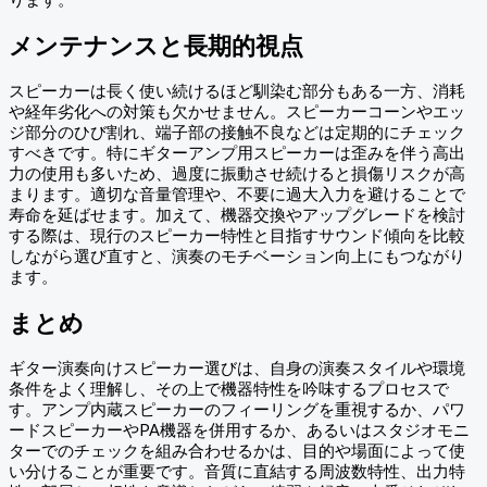
メンテナンスと長期的視点
スピーカーは長く使い続けるほど馴染む部分もある一方、消耗
や経年劣化への対策も欠かせません。スピーカーコーンやエッ
ジ部分のひび割れ、端子部の接触不良などは定期的にチェック
すべきです。特にギターアンプ用スピーカーは歪みを伴う高出
力の使用も多いため、過度に振動させ続けると損傷リスクが高
まります。適切な音量管理や、不要に過大入力を避けることで
寿命を延ばせます。加えて、機器交換やアップグレードを検討
する際は、現行のスピーカー特性と目指すサウンド傾向を比較
しながら選び直すと、演奏のモチベーション向上にもつながり
ます。
まとめ
ギター演奏向けスピーカー選びは、自身の演奏スタイルや環境
条件をよく理解し、その上で機器特性を吟味するプロセスで
す。アンプ内蔵スピーカーのフィーリングを重視するか、パワ
ードスピーカーやPA機器を併用するか、あるいはスタジオモニ
ターでのチェックを組み合わせるかは、目的や場面によって使
い分けることが重要です。音質に直結する周波数特性、出力特