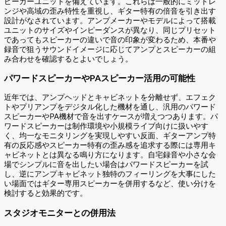
ピーカーユニットを備えています。これらは一般的にミッドレ
ンジや高域の歪み特性を重視し、ギター特有の倍音を引き出す
設計がなされています。アンプメーカーやモデルによって搭載
ユニットのサイズやインピーダンスが異なり、同じプリセット
であってもスピーカーの違いで音の印象が変わるため、本番や
録音で狙うサウンドイメージに応じてアンプとスピーカーの組
み合わせを確認するとよいでしょう。
パワードスピーカーやPAスピーカー活用の可能性
近年では、アンプヘッドとキャビネットを分離せず、エフェク
トやプリアンプをデジタル化した機材を通し、汎用のパワード
スピーカーやPA機材で音を出すケースが増えつつあります。パ
ワードスピーカーは制作環境や小規模ライブ向けに扱いやす
く、均一なモニタリングを実現しやすい反面、ギターアンプ特
有の反応感やスピーカー特有の歪み感を追求する際には専用キ
ャビネットとは異なる鳴り方になります。自宅録音や小さな会
場でシンプルに音を出したい場合はパワードスピーカーを試
し、逆にアンプキャビネット独特のフィーリングを大事にした
い場面ではギター専用スピーカーを併用するなど、使い分けを
検討すると効果的です。
スタジオモニターとの併用法