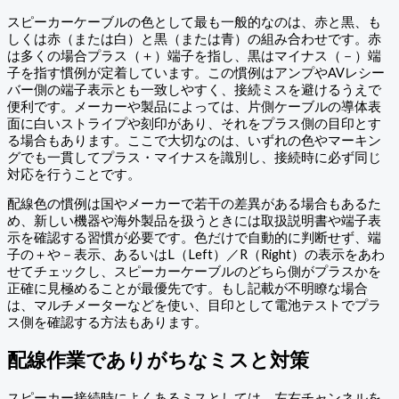
スピーカーケーブルの色として最も一般的なのは、赤と黒、も
しくは赤（または白）と黒（または青）の組み合わせです。赤
は多くの場合プラス（＋）端子を指し、黒はマイナス（－）端
子を指す慣例が定着しています。この慣例はアンプやAVレシー
バー側の端子表示とも一致しやすく、接続ミスを避けるうえで
便利です。メーカーや製品によっては、片側ケーブルの導体表
面に白いストライプや刻印があり、それをプラス側の目印とす
る場合もあります。ここで大切なのは、いずれの色やマーキン
グでも一貫してプラス・マイナスを識別し、接続時に必ず同じ
対応を行うことです。
配線色の慣例は国やメーカーで若干の差異がある場合もあるた
め、新しい機器や海外製品を扱うときには取扱説明書や端子表
示を確認する習慣が必要です。色だけで自動的に判断せず、端
子の＋や－表示、あるいはL（Left）／R（Right）の表示をあわ
せてチェックし、スピーカーケーブルのどちら側がプラスかを
正確に見極めることが最優先です。もし記載が不明瞭な場合
は、マルチメーターなどを使い、目印として電池テストでプラ
ス側を確認する方法もあります。
配線作業でありがちなミスと対策
スピーカー接続時によくあるミスとしては、左右チャンネルを