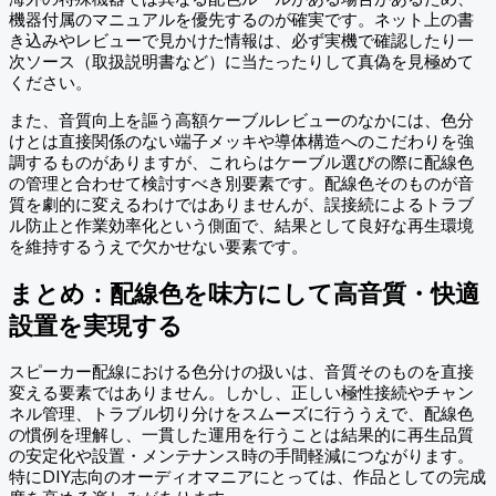
機器付属のマニュアルを優先するのが確実です。ネット上の書
き込みやレビューで見かけた情報は、必ず実機で確認したり一
次ソース（取扱説明書など）に当たったりして真偽を見極めて
ください。
また、音質向上を謳う高額ケーブルレビューのなかには、色分
けとは直接関係のない端子メッキや導体構造へのこだわりを強
調するものがありますが、これらはケーブル選びの際に配線色
の管理と合わせて検討すべき別要素です。配線色そのものが音
質を劇的に変えるわけではありませんが、誤接続によるトラブ
ル防止と作業効率化という側面で、結果として良好な再生環境
を維持するうえで欠かせない要素です。
まとめ：配線色を味方にして高音質・快適
設置を実現する
スピーカー配線における色分けの扱いは、音質そのものを直接
変える要素ではありません。しかし、正しい極性接続やチャン
ネル管理、トラブル切り分けをスムーズに行ううえで、配線色
の慣例を理解し、一貫した運用を行うことは結果的に再生品質
の安定化や設置・メンテナンス時の手間軽減につながります。
特にDIY志向のオーディオマニアにとっては、作品としての完成