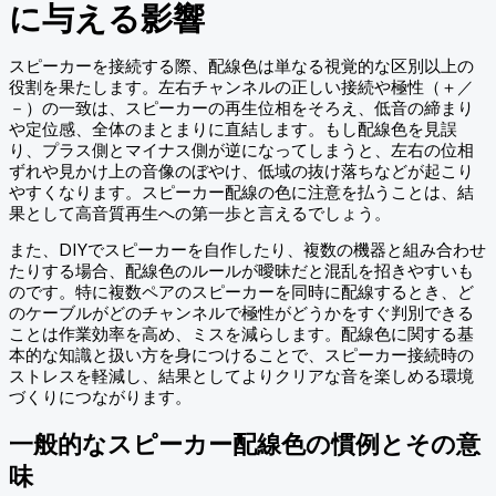
に与える影響
スピーカーを接続する際、配線色は単なる視覚的な区別以上の
役割を果たします。左右チャンネルの正しい接続や極性（＋／
－）の一致は、スピーカーの再生位相をそろえ、低音の締まり
や定位感、全体のまとまりに直結します。もし配線色を見誤
り、プラス側とマイナス側が逆になってしまうと、左右の位相
ずれや見かけ上の音像のぼやけ、低域の抜け落ちなどが起こり
やすくなります。スピーカー配線の色に注意を払うことは、結
果として高音質再生への第一歩と言えるでしょう。
また、DIYでスピーカーを自作したり、複数の機器と組み合わせ
たりする場合、配線色のルールが曖昧だと混乱を招きやすいも
のです。特に複数ペアのスピーカーを同時に配線するとき、ど
のケーブルがどのチャンネルで極性がどうかをすぐ判別できる
ことは作業効率を高め、ミスを減らします。配線色に関する基
本的な知識と扱い方を身につけることで、スピーカー接続時の
ストレスを軽減し、結果としてよりクリアな音を楽しめる環境
づくりにつながります。
一般的なスピーカー配線色の慣例とその意
味