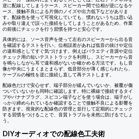
逆に配線してしまうケース、スピーカー間で位相が逆になるケ
ース、接触不良による片側のノイズや出力低下などがありま
す。配線色を使って可視化していても、慣れないうちは思い込
みや取り違えで誤った接続をしてしまうことがあるため、作業
の前後にチェックを行う習慣を持つと安心です。
具体的には、ソース音声を使って左右のスピーカーから出る音
を確認するテストを行い、位相誤差があれば低音の抜けや定位
の違和感としてすぐ気づけます。例えばバラエティ音源や定位
チェック用の短いテストトラックを利用し、スピーカーから音
を鳴らしながら耳で違和感がないか確かめる方法です。もし音
像が中央にうまくまとまらず、低音部分が薄く感じられたら、
ケーブルの極性を逆に接続し直して再テストします。
配線色だけで安心せず、端子部分が緩んでいないか、被覆が傷
ついていないかも同時に確認します。特に裸線で接続するタイ
プやバナナプラグ、スピコン端子などを使う場合は、端子がし
っかり締められているか確認することで接触不良による影響を
防ぎます。視覚的な配線色の管理と並行して定期的にチェック
する習慣をつけることで、音質トラブルを未然に防げるでしょ
う。
DIYオーディオでの配線色工夫術