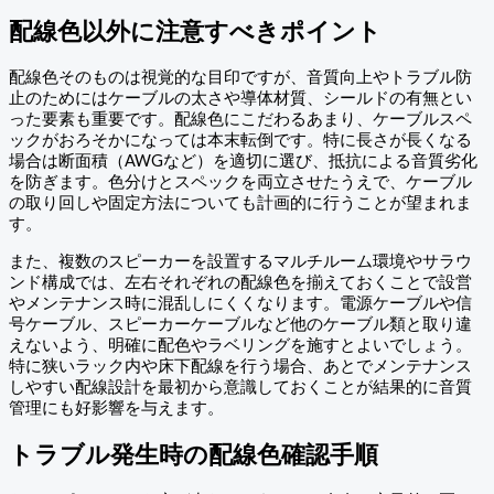
配線色以外に注意すべきポイント
配線色そのものは視覚的な目印ですが、音質向上やトラブル防
止のためにはケーブルの太さや導体材質、シールドの有無とい
った要素も重要です。配線色にこだわるあまり、ケーブルスペ
ックがおろそかになっては本末転倒です。特に長さが長くなる
場合は断面積（AWGなど）を適切に選び、抵抗による音質劣化
を防ぎます。色分けとスペックを両立させたうえで、ケーブル
の取り回しや固定方法についても計画的に行うことが望まれま
す。
また、複数のスピーカーを設置するマルチルーム環境やサラウ
ンド構成では、左右それぞれの配線色を揃えておくことで設営
やメンテナンス時に混乱しにくくなります。電源ケーブルや信
号ケーブル、スピーカーケーブルなど他のケーブル類と取り違
えないよう、明確に配色やラベリングを施すとよいでしょう。
特に狭いラック内や床下配線を行う場合、あとでメンテナンス
しやすい配線設計を最初から意識しておくことが結果的に音質
管理にも好影響を与えます。
トラブル発生時の配線色確認手順