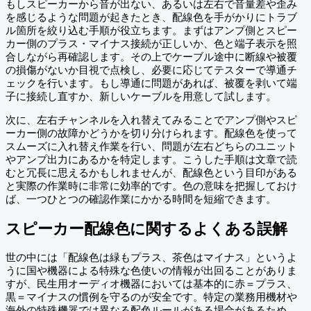
もしスピーカーから音が出ない、あるいは左右で音量差や歪み
を感じるような問題が起きたとき、配線色を手がかりにトラブ
ル箇所を絞り込む手順が役立ちます。まずはアンプ側とスピー
カー側のプラス・マイナス接続が正しいか、色と端子表示を照
合しながら再確認します。その上でケーブル途中に断線や被覆
の損傷がないか目視で点検し、必要に応じてテスターで導通チ
ェックを行います。もし導通に問題があれば、被覆を剥いて端
子に接続し直すか、新しいケーブルを用意して試します。
次に、左右チャンネルを入れ替えてみることでアンプ側やスピ
ーカー側の故障かどうかを切り分けられます。配線色を使って
スムーズに入れ替え作業を行い、問題が左右どちらのユニット
やアンプ出力にあるかを特定します。こうした手順は文章で読
むと冗長に思えるかもしれませんが、配線色という目印がある
と実際の作業時に非常に効率的です。色の意味を把握しておけ
ば、一つひとつの確認作業にかかる時間を短縮できます。
スピーカー配線色に関するよくある誤解
世の中には「配線色は緑もプラス、茶色はマイナス」というよ
うに国や機器による特殊な色使いの情報が出回ることがありま
すが、民生用オーディオ機器においては基本的に赤＝プラス、
黒＝マイナスの慣例を守るのが安全です。特定の業務用機材や
海外の特殊機器では異なる配色ルールがある場合があるため、