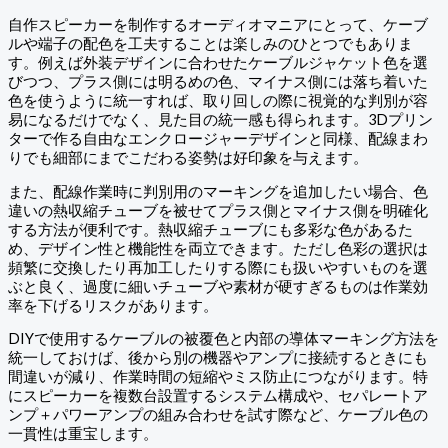
自作スピーカーを制作するオーディオマニアにとって、ケーブ
ルや端子の配色を工夫することは楽しみのひとつでもありま
す。例えば外装デザインに合わせたケーブルジャケット色を選
びつつ、プラス側には明るめの色、マイナス側には落ち着いた
色を使うように統一すれば、取り回しの際に視覚的な判別が容
易になるだけでなく、見た目の統一感も得られます。3Dプリン
ターで作る自由なエンクロージャーデザインと同様、配線まわ
りでも細部にまでこだわる姿勢は好印象を与えます。
また、配線作業時に判別用のマーキングを追加したい場合、色
違いの熱収縮チューブを被せてプラス側とマイナス側を明確化
する方法が便利です。熱収縮チューブにも多彩な色があるた
め、デザイン性と機能性を両立できます。ただし色彩の選択は
頻繁に交換したり再加工したりする際にも扱いやすいものを選
ぶと良く、過度に細いチューブや素材が硬すぎるものは作業効
率を下げるリスクがあります。
DIYで使用するケーブルの被覆色と内部の導体マーキング方法を
統一しておけば、後から別の機器やアンプに接続するときにも
間違いが減り、作業時間の短縮やミス防止につながります。特
にスピーカーを複数台設置するシステム構成や、セパレートア
ンプ＋パワーアンプの組み合わせを試す際など、ケーブル色の
一貫性は重宝します。